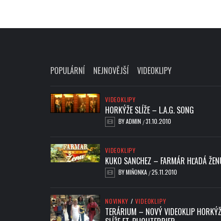
POPULÁRNÍ
NEJNOVĚJŠÍ
VIDEOKLIPY
VIDEOKLIPY
HORKÝŽE SLÍŽE – L.A.G. SONG
BY
ADMIN
31.10.2010
/
VIDEOKLIPY
KUKO SANCHEZ – FARMÁR HĽADÁ ŽEN
BY
MIŇONKA
25.11.2010
/
NOVINKY
/
VIDEOKLIPY
TERÁRIUM – NOVÝ VIDEOKLIP HORKÝŽ