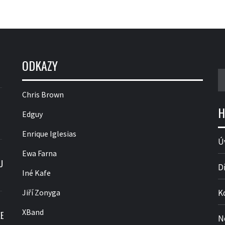
ODKAZY
V
Chris Brown
H
Edguy
Enrique Iglesias
Ú
Ewa Farna
U
D
Iné Kafe
Jiří Zonyga
K
XBand
E
N