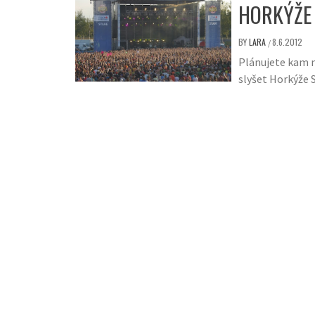
HORKÝŽE 
BY
LARA
8.6.2012
/
Plánujete kam n
slyšet Horkýže S