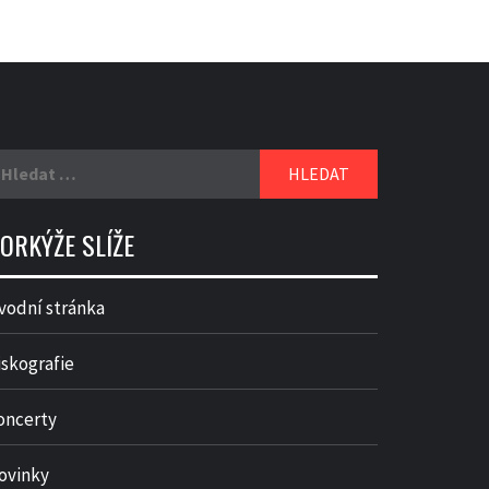
yhledávání
ORKÝŽE SLÍŽE
vodní stránka
iskografie
oncerty
ovinky