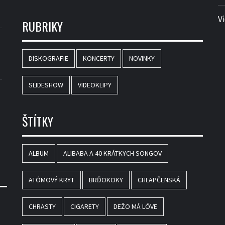
V
RUBRIKY
DISKOGRAFIE
KONCERTY
NOVINKY
SLIDESHOW
VIDEOKLIPY
ŠTÍTKY
ALBUM
ALIBABA A 40 KRÁTKYCH SONGOV
ATÓMOVÝ KRYT
BRĎOKOKY
CHLAPČENSKÁ
CHRASTY
CIGARETY
DEŽO MÁ LÓVE