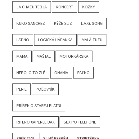
JA CHAČU TEBJA
KONCERT
KOŽKY
KUKO SANCHEZ
KÝŽE SLIZ
L.A.G. SONG
LATINO
LOGICKÁ HÁDANKA
MALÁ ŽUŽU
MAMA
MAŠTAL
MOTORKÁRSKA
NEBOLO TO ZLÉ
ONANIA
PAĽKO
PERIE
POĽOVNÍK
PRÍBEH O STAREJ PLATNI
RITERO XAPERLE BAX
SEX PO TELEFÓNE
SIBÍR TAXI
SILNÝ REFRÉN
STRIPTÉRKA