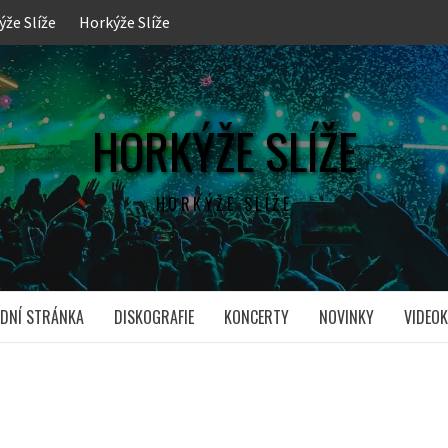
ýže Slíže
Horkýže Slíže
HORKÝŽE SLÍŽE
HORKÝŽE SLÍŽE
DNÍ STRÁNKA
DISKOGRAFIE
KONCERTY
NOVINKY
VIDEOK