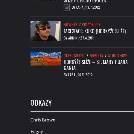
SLÍŽE FT. BIJOUTERRIER
BY
LARA
19.7.2012
/
NOVINKY
/
VIDEOKLIPY
FACE2FACE: KUKO (HORKÝŽE SLÍŽE)
BY
ADMIN
27.4.2011
/
DISKOGRAFIE
/
NOVINKY
/
SLIDESHOW
HORKÝŽE SLÍŽE – ST. MARY HUANA
GANJA
BY
LARA
16.11.2012
/
ODKAZY
Chris Brown
Edguy