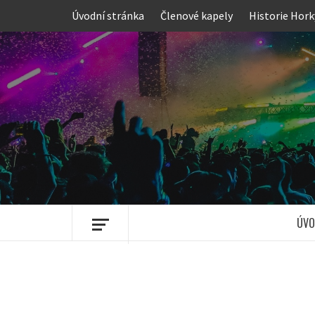
Skip
Úvodní stránka
Členové kapely
Historie Hork
to
content
ÚVO