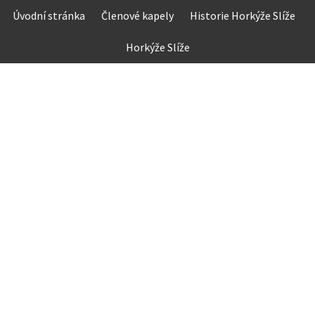
Skip
Úvodní stránka
Členové kapely
Historie Horkýže Slíže
to
content
Horkýže Slíže