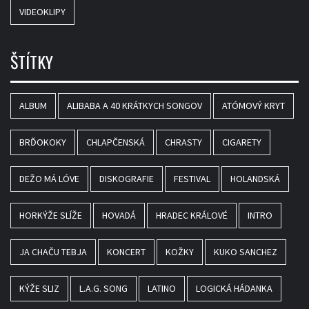
VIDEOKLIPY
ŠTÍTKY
ALBUM
ALIBABA A 40 KRÁTKYCH SONGOV
ATÓMOVÝ KRYT
BRĎOKOKY
CHLAPČENSKÁ
CHRASTY
CIGARETY
DEŽO MÁ LÓVE
DISKOGRAFIE
FESTIVAL
HOLANDSKÁ
HORKÝŽE SLÍŽE
HOVADÁ
HRADEC KRÁLOVÉ
INTRO
JA CHAČU TEBJA
KONCERT
KOŽKY
KUKO SANCHEZ
KÝŽE SLIZ
L.A.G. SONG
LATINO
LOGICKÁ HÁDANKA