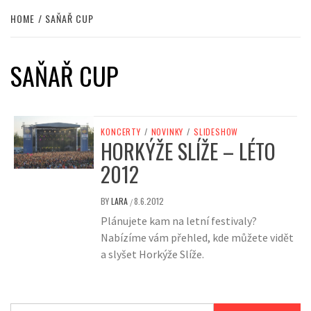
HOME
SAŇAŘ CUP
SAŇAŘ CUP
KONCERTY
/
NOVINKY
/
SLIDESHOW
HORKÝŽE SLÍŽE – LÉTO
2012
BY
LARA
8.6.2012
/
Plánujete kam na letní festivaly?
Nabízíme vám přehled, kde můžete vidět
a slyšet Horkýže Slíže.