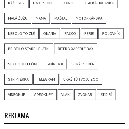
KÝŽE SLIZ
L.A.G. SONG
LATINO
LOGICKÁ HÁDANKA
MALÁ ŽUŽU
MAMA
MAŠTAL
MOTORKÁRSKA
NEBOLO TO ZLÉ
ONANIA
PAĽKO
PERIE
POĽOVNÍK
PRÍBEH O STAREJ PLATNI
RITERO XAPERLE BAX
SEX PO TELEFÓNE
SIBÍR TAXI
SILNÝ REFRÉN
STRIPTÉRKA
TELEGRAM
UKAŽ TÚ TVOJU ZOO
VIDEOKLIP
VIDEOKLIPY
VLAK
ZVONÁR
ŠTIDIRÍ
REKLAMA