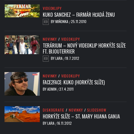
VIDEOKLIPY
KUKO SANCHEZ – FARMÁR HĽADÁ ŽENU
BY
MIŇONKA
25.11.2010
/
NOVINKY
/
VIDEOKLIPY
TERÁRIUM – NOVÝ VIDEOKLIP HORKÝŽE SLÍŽE
FT. BIJOUTERRIER
BY
LARA
19.7.2012
/
NOVINKY
/
VIDEOKLIPY
FACE2FACE: KUKO (HORKÝŽE SLÍŽE)
BY
ADMIN
27.4.2011
/
DISKOGRAFIE
/
NOVINKY
/
SLIDESHOW
HORKÝŽE SLÍŽE – ST. MARY HUANA GANJA
BY
LARA
16.11.2012
/