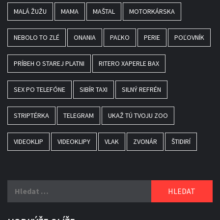
MALÁ ŽUŽU
MAMA
MAŠTAL
MOTORKÁRSKA
NEBOLO TO ZLÉ
ONANIA
PAĽKO
PERIE
POĽOVNÍK
PRÍBEH O STAREJ PLATNI
RITERO XAPERLE BAX
SEX PO TELEFÓNE
SIBÍR TAXI
SILNÝ REFRÉN
STRIPTÉRKA
TELEGRAM
UKAŽ TÚ TVOJU ZOO
VIDEOKLIP
VIDEOKLIPY
VLAK
ZVONÁR
ŠTIDIRÍ
Vyhledávání