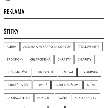
REKLAMA
ŠTÍTKY
ALBUM
ALIBABA A 40 KRÁTKYCH SONGOV
ATÓMOVÝ KRYT
BRĎOKOKY
CHLAPČENSKÁ
CHRASTY
CIGARETY
DEŽO MÁ LÓVE
DISKOGRAFIE
FESTIVAL
HOLANDSKÁ
HORKÝŽE SLÍŽE
HOVADÁ
HRADEC KRÁLOVÉ
INTRO
JA CHAČU TEBJA
KONCERT
KOŽKY
KUKO SANCHEZ