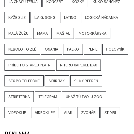
JA CHAČU TEBJA
KONCERT
KOŽKY
KUKO SANCHEZ
KÝŽE SLIZ
L.A.G. SONG
LATINO
LOGICKÁ HÁDANKA
MALÁ ŽUŽU
MAMA
MAŠTAL
MOTORKÁRSKA
NEBOLO TO ZLÉ
ONANIA
PAĽKO
PERIE
POĽOVNÍK
PRÍBEH O STAREJ PLATNI
RITERO XAPERLE BAX
SEX PO TELEFÓNE
SIBÍR TAXI
SILNÝ REFRÉN
STRIPTÉRKA
TELEGRAM
UKAŽ TÚ TVOJU ZOO
VIDEOKLIP
VIDEOKLIPY
VLAK
ZVONÁR
ŠTIDIRÍ