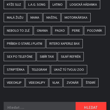
KÝŽE SLIZ
L.A.G. SONG
LATINO
LOGICKÁ HÁDANKA
MALÁ ŽUŽU
MAMA
MAŠTAL
MOTORKÁRSKA
NEBOLO TO ZLÉ
ONANIA
PAĽKO
PERIE
POĽOVNÍK
PRÍBEH O STAREJ PLATNI
RITERO XAPERLE BAX
SEX PO TELEFÓNE
SIBÍR TAXI
SILNÝ REFRÉN
STRIPTÉRKA
TELEGRAM
UKAŽ TÚ TVOJU ZOO
VIDEOKLIP
VIDEOKLIPY
VLAK
ZVONÁR
ŠTIDIRÍ
Vyhledávání