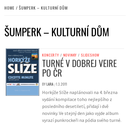
HOME
ŠUMPERK – KULTURNÍ DŮM
ŠUMPERK – KULTURNÍ DŮM
KONCERTY
/
NOVINKY
/
SLIDESHOW
TURNÉ V DOBREJ VEIRE
PO ČR
BY
LARA
1.3.2011
/
Horkýže Slíže naplánovali na 4. března
vydání kompilace toho nejlepšího z
posledního desetiletí, přidají i dvě
novinky. Ve stejný den jako vyjde album
vyrazí punkrockeři na pódia svého turné.