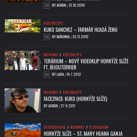
BY
ADMIN
31.10.2010
/
VIDEOKLIPY
KUKO SANCHEZ – FARMÁR HĽADÁ ŽENU
BY
MIŇONKA
25.11.2010
/
NOVINKY
/
VIDEOKLIPY
TERÁRIUM – NOVÝ VIDEOKLIP HORKÝŽE SLÍŽE
FT. BIJOUTERRIER
BY
LARA
19.7.2012
/
NOVINKY
/
VIDEOKLIPY
FACE2FACE: KUKO (HORKÝŽE SLÍŽE)
BY
ADMIN
27.4.2011
/
DISKOGRAFIE
/
NOVINKY
/
SLIDESHOW
HORKÝŽE SLÍŽE – ST. MARY HUANA GANJA