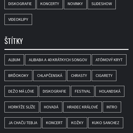
DISKOGRAFIE
KONCERTY
NOVINKY
SLIDESHOW
VIDEOKLIPY
ŠTÍTKY
ALBUM
ALIBABA A 40 KRÁTKYCH SONGOV
ATÓMOVÝ KRYT
BRĎOKOKY
CHLAPČENSKÁ
CHRASTY
CIGARETY
DEŽO MÁ LÓVE
DISKOGRAFIE
FESTIVAL
HOLANDSKÁ
HORKÝŽE SLÍŽE
HOVADÁ
HRADEC KRÁLOVÉ
INTRO
JA CHAČU TEBJA
KONCERT
KOŽKY
KUKO SANCHEZ