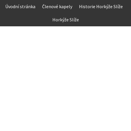
Skip
Úvodní stránka
Členové kapely
Historie Horkýže Slíže
to
content
Horkýže Slíže