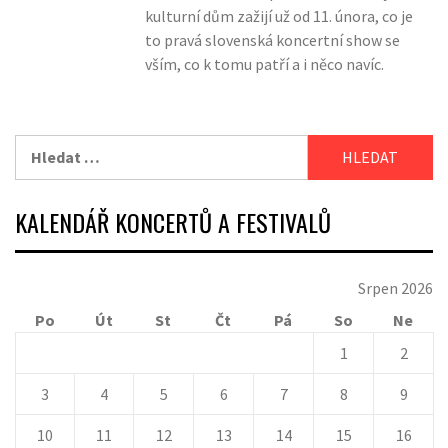
kulturní dům zažijí už od 11. února, co je
to pravá slovenská koncertní show se
vším, co k tomu patří a i něco navíc.
Vyhledávání
KALENDÁŘ KONCERTŮ A FESTIVALŮ
Srpen 2026
Po
Út
St
Čt
Pá
So
Ne
1
2
3
4
5
6
7
8
9
10
11
12
13
14
15
16