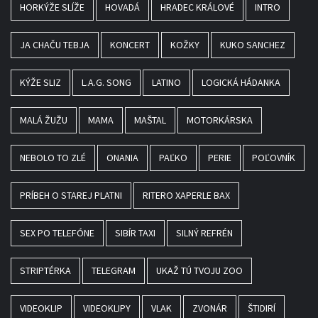
HORKÝŽE SLÍŽE
HOVADÁ
HRADEC KRÁLOVÉ
INTRO
JA CHAČU TEBJA
KONCERT
KOŽKY
KUKO SANCHEZ
KÝŽE SLIZ
L.A.G. SONG
LATINO
LOGICKÁ HÁDANKA
MALÁ ŽUŽU
MAMA
MAŠTAL
MOTORKÁRSKA
NEBOLO TO ZLÉ
ONANIA
PAĽKO
PERIE
POĽOVNÍK
PRÍBEH O STAREJ PLATNI
RITERO XAPERLE BAX
SEX PO TELEFÓNE
SIBÍR TAXI
SILNÝ REFRÉN
STRIPTÉRKA
TELEGRAM
UKAŽ TÚ TVOJU ZOO
VIDEOKLIP
VIDEOKLIPY
VLAK
ZVONÁR
ŠTIDIRÍ