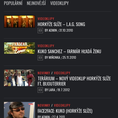
POPULÁRNÍ
NEJNOVĚJŠÍ
VIDEOKLIPY
VIDEOKLIPY
HORKÝŽE SLÍŽE – L.A.G. SONG
BY
ADMIN
31.10.2010
/
VIDEOKLIPY
KUKO SANCHEZ – FARMÁR HĽADÁ ŽENU
BY
MIŇONKA
25.11.2010
/
NOVINKY
/
VIDEOKLIPY
TERÁRIUM – NOVÝ VIDEOKLIP HORKÝŽE SLÍŽE
FT. BIJOUTERRIER
BY
LARA
19.7.2012
/
NOVINKY
/
VIDEOKLIPY
FACE2FACE: KUKO (HORKÝŽE SLÍŽE)
BY
ADMIN
27.4.2011
/