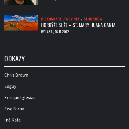
DISKOGRAFIE
/
NOVINKY
/
SLIDESHOW
HORKÝŽE SLÍŽE – ST. MARY HUANA GANJA
BY
LARA
16.11.2012
/
ODKAZY
Chris Brown
Edguy
Enrique Iglesias
Ewa Farna
Iné Kafe