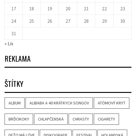
17
18
19
20
21
22
23
24
25
26
27
28
29
30
31
« Lis
REKLAMA
ŠTÍTKY
ALBUM
ALIBABA A 40 KRÁTKYCH SONGOV
ATÓMOVÝ KRYT
BRĎOKOKY
CHLAPČENSKÁ
CHRASTY
CIGARETY
DEŽO MÁ LÓVE
DISKOGRAFIE
FESTIVAL
HOLANDSKÁ