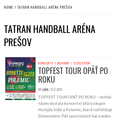
HOME
TATRAN HANDBALL ARÉNA PREŠOV
TATRAN HANDBALL ARÉNA
PREŠOV
KONCERTY
/
NOVINKY
/
SLIDESHOW
TOPFEST TOUR OPÄŤ PO
ROKU
BY
LARA
11.2.2011
/
TOPFEST TOUR OPÄŤ PO ROKU – tenhle
název dostala koncertní šňůra skupin
Horkýže Slíže a Polemic, která teď křižuje
Slovenskem. Pět sportovních hal a jeden