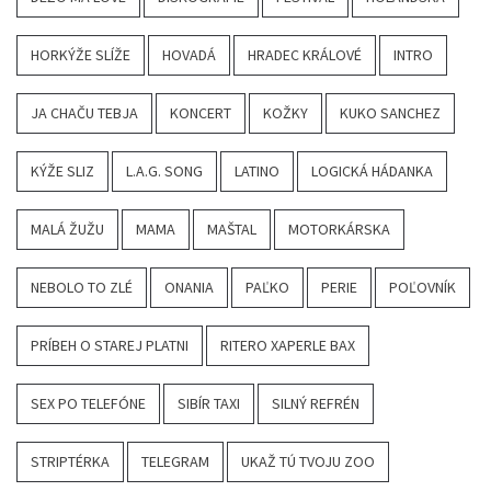
HORKÝŽE SLÍŽE
HOVADÁ
HRADEC KRÁLOVÉ
INTRO
JA CHAČU TEBJA
KONCERT
KOŽKY
KUKO SANCHEZ
KÝŽE SLIZ
L.A.G. SONG
LATINO
LOGICKÁ HÁDANKA
MALÁ ŽUŽU
MAMA
MAŠTAL
MOTORKÁRSKA
NEBOLO TO ZLÉ
ONANIA
PAĽKO
PERIE
POĽOVNÍK
PRÍBEH O STAREJ PLATNI
RITERO XAPERLE BAX
SEX PO TELEFÓNE
SIBÍR TAXI
SILNÝ REFRÉN
STRIPTÉRKA
TELEGRAM
UKAŽ TÚ TVOJU ZOO