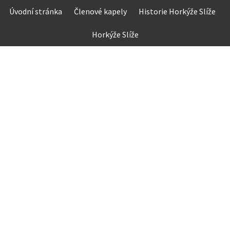
Skip
Úvodní stránka
Členové kapely
Historie Horkýže Slíže
to
content
Horkýže Slíže