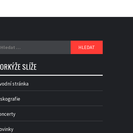
yhledávání
ORKÝŽE SLÍŽE
vodní stránka
iskografie
oncerty
ovinky