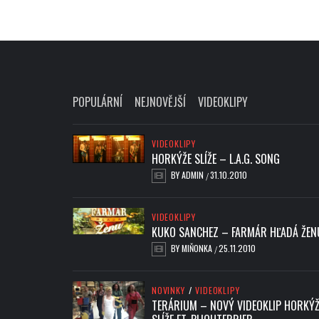
POPULÁRNÍ
NEJNOVĚJŠÍ
VIDEOKLIPY
VIDEOKLIPY
HORKÝŽE SLÍŽE – L.A.G. SONG
BY
ADMIN
31.10.2010
/
VIDEOKLIPY
KUKO SANCHEZ – FARMÁR HĽADÁ ŽEN
BY
MIŇONKA
25.11.2010
/
NOVINKY
/
VIDEOKLIPY
TERÁRIUM – NOVÝ VIDEOKLIP HORKÝŽ