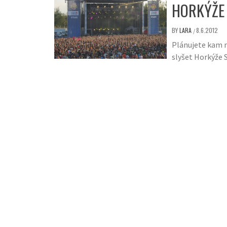
HORKÝŽE 
BY
LARA
8.6.2012
/
Plánujete kam n
slyšet Horkýže S