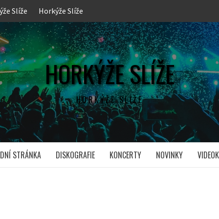
ýže Slíže
Horkýže Slíže
HORKÝŽE SLÍŽE
HORKÝŽE SLÍŽE
DNÍ STRÁNKA
DISKOGRAFIE
KONCERTY
NOVINKY
VIDEOK