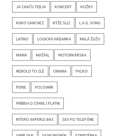
JA CHAČU TEBJA
KONCERT
KOŽKY
KUKO SANCHEZ
KÝŽE SLIZ
L.A.G. SONG
LATINO
LOGICKÁ HÁDANKA
MALÁ ŽUŽU
MAMA
MAŠTAL
MOTORKÁRSKA
NEBOLO TO ZLÉ
ONANIA
PAĽKO
PERIE
POĽOVNÍK
PRÍBEH O STAREJ PLATNI
RITERO XAPERLE BAX
SEX PO TELEFÓNE
SIBÍR TAXI
SILNÝ REFRÉN
STRIPTÉRKA