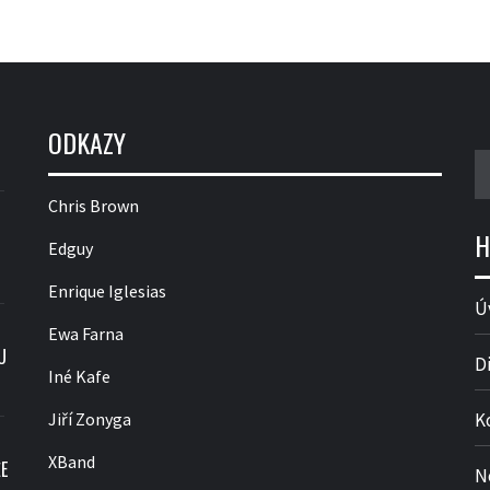
ODKAZY
V
Chris Brown
H
Edguy
Enrique Iglesias
Ú
Ewa Farna
U
D
Iné Kafe
Jiří Zonyga
K
XBand
E
N