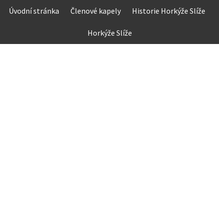
Skip
Úvodní stránka
Členové kapely
Historie Horkýže Slíže
to
content
Horkýže Slíže