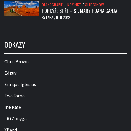
DISKOGRAFIE
/
NOVINKY
/
SLIDESHOW
HORKÝŽE SLÍŽE – ST. MARY HUANA GANJA
BY
LARA
16.11.2012
/
ODKAZY
Chris Brown
Edguy
Enrique Iglesias
Ewa Farna
Iné Kafe
Jiří Zonyga
XBand