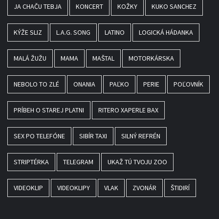
JA CHAČU TEBJA
KONCERT
KOŽKY
KUKO SANCHEZ
KÝŽE SLIZ
L.A.G. SONG
LATINO
LOGICKÁ HÁDANKA
MALÁ ŽUŽU
MAMA
MAŠTAL
MOTORKÁRSKA
NEBOLO TO ZLÉ
ONANIA
PAĽKO
PERIE
POĽOVNÍK
PRÍBEH O STAREJ PLATNI
RITERO XAPERLE BAX
SEX PO TELEFÓNE
SIBÍR TAXI
SILNÝ REFRÉN
STRIPTÉRKA
TELEGRAM
UKAŽ TÚ TVOJU ZOO
VIDEOKLIP
VIDEOKLIPY
VLAK
ZVONÁR
ŠTIDIRÍ