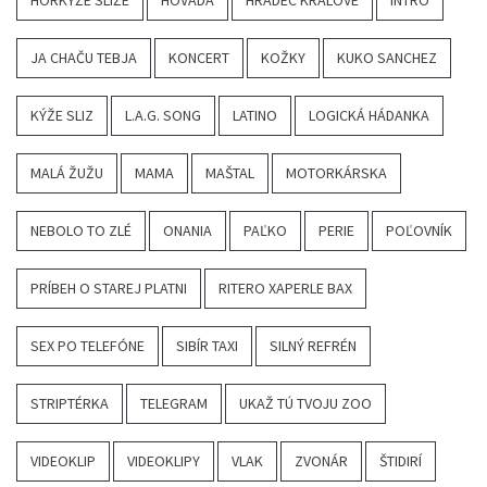
HORKÝŽE SLÍŽE
HOVADÁ
HRADEC KRÁLOVÉ
INTRO
JA CHAČU TEBJA
KONCERT
KOŽKY
KUKO SANCHEZ
KÝŽE SLIZ
L.A.G. SONG
LATINO
LOGICKÁ HÁDANKA
MALÁ ŽUŽU
MAMA
MAŠTAL
MOTORKÁRSKA
NEBOLO TO ZLÉ
ONANIA
PAĽKO
PERIE
POĽOVNÍK
PRÍBEH O STAREJ PLATNI
RITERO XAPERLE BAX
SEX PO TELEFÓNE
SIBÍR TAXI
SILNÝ REFRÉN
STRIPTÉRKA
TELEGRAM
UKAŽ TÚ TVOJU ZOO
VIDEOKLIP
VIDEOKLIPY
VLAK
ZVONÁR
ŠTIDIRÍ