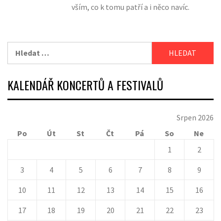
vším, co k tomu patří a i něco navíc.
Vyhledávání
KALENDÁŘ KONCERTŮ A FESTIVALŮ
Srpen 2026
Po
Út
St
Čt
Pá
So
Ne
1
2
3
4
5
6
7
8
9
10
11
12
13
14
15
16
17
18
19
20
21
22
23