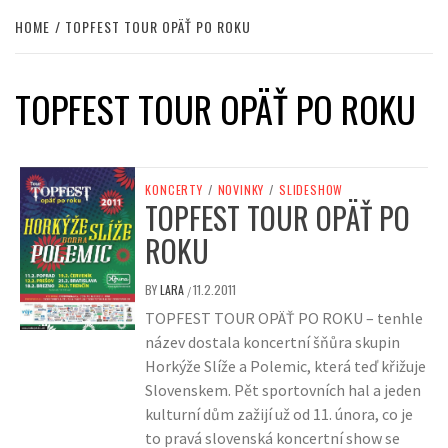
HOME
TOPFEST TOUR OPÄŤ PO ROKU
TOPFEST TOUR OPÄŤ PO ROKU
KONCERTY
/
NOVINKY
/
SLIDESHOW
TOPFEST TOUR OPÄŤ PO
ROKU
BY
LARA
11.2.2011
/
TOPFEST TOUR OPÄŤ PO ROKU – tenhle
název dostala koncertní šňůra skupin
Horkýže Slíže a Polemic, která teď křižuje
Slovenskem. Pět sportovních hal a jeden
kulturní dům zažijí už od 11. února, co je
to pravá slovenská koncertní show se