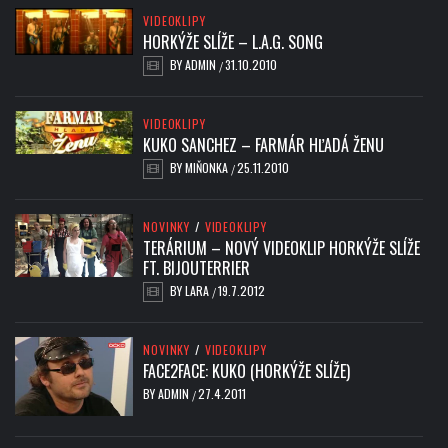
VIDEOKLIPY
HORKÝŽE SLÍŽE – L.A.G. SONG
BY
ADMIN
31.10.2010
/
VIDEOKLIPY
KUKO SANCHEZ – FARMÁR HĽADÁ ŽENU
BY
MIŇONKA
25.11.2010
/
NOVINKY
/
VIDEOKLIPY
TERÁRIUM – NOVÝ VIDEOKLIP HORKÝŽE SLÍŽE
FT. BIJOUTERRIER
BY
LARA
19.7.2012
/
NOVINKY
/
VIDEOKLIPY
FACE2FACE: KUKO (HORKÝŽE SLÍŽE)
BY
ADMIN
27.4.2011
/