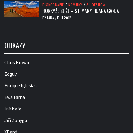
DISKOGRAFIE
/
NOVINKY
/
SLIDESHOW
HORKÝŽE SLÍŽE – ST. MARY HUANA GANJA
BY
LARA
16.11.2012
/
ODKAZY
Chris Brown
Edguy
Enrique Iglesias
Ewa Farna
Iné Kafe
Jiří Zonyga
XBand