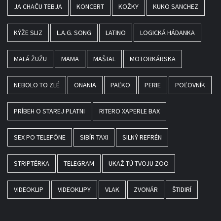
JA CHAČU TEBJA
KONCERT
KOŽKY
KUKO SANCHEZ
KÝŽE SLIZ
L.A.G. SONG
LATINO
LOGICKÁ HÁDANKA
MALÁ ŽUŽU
MAMA
MAŠTAL
MOTORKÁRSKA
NEBOLO TO ZLÉ
ONANIA
PAĽKO
PERIE
POĽOVNÍK
PRÍBEH O STAREJ PLATNI
RITERO XAPERLE BAX
SEX PO TELEFÓNE
SIBÍR TAXI
SILNÝ REFRÉN
STRIPTÉRKA
TELEGRAM
UKAŽ TÚ TVOJU ZOO
VIDEOKLIP
VIDEOKLIPY
VLAK
ZVONÁR
ŠTIDIRÍ