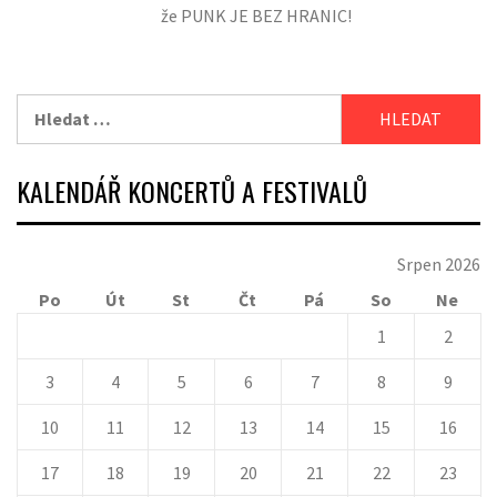
že PUNK JE BEZ HRANIC!
Vyhledávání
KALENDÁŘ KONCERTŮ A FESTIVALŮ
Srpen 2026
Po
Út
St
Čt
Pá
So
Ne
1
2
3
4
5
6
7
8
9
10
11
12
13
14
15
16
17
18
19
20
21
22
23