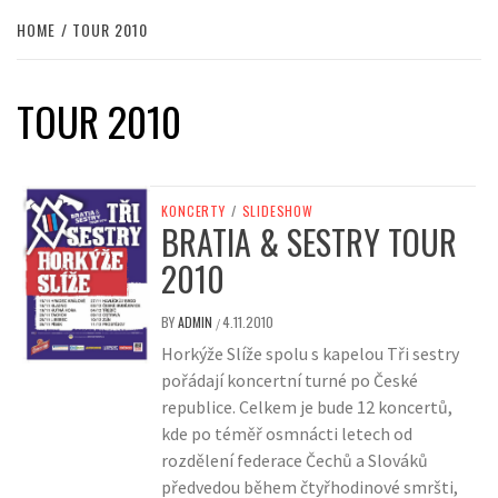
HOME
TOUR 2010
TOUR 2010
KONCERTY
/
SLIDESHOW
BRATIA & SESTRY TOUR
2010
BY
ADMIN
4.11.2010
/
Horkýže Slíže spolu s kapelou Tři sestry
pořádají koncertní turné po České
republice. Celkem je bude 12 koncertů,
kde po téměř osmnácti letech od
rozdělení federace Čechů a Slováků
předvedou během čtyřhodinové smršti,