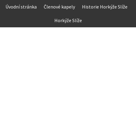
Skip
Úvodní stránka
Členové kapely
Historie Horkýže Slíže
to
content
Horkýže Slíže