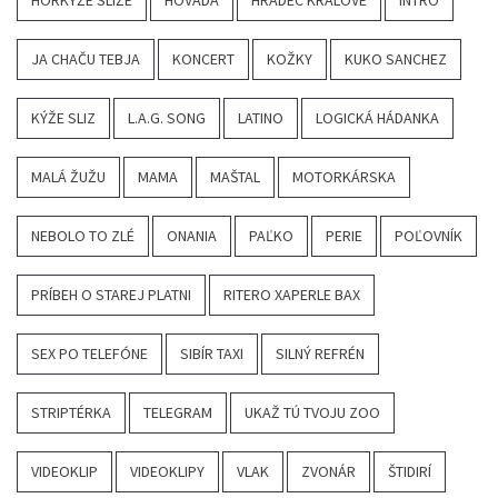
HORKÝŽE SLÍŽE
HOVADÁ
HRADEC KRÁLOVÉ
INTRO
JA CHAČU TEBJA
KONCERT
KOŽKY
KUKO SANCHEZ
KÝŽE SLIZ
L.A.G. SONG
LATINO
LOGICKÁ HÁDANKA
MALÁ ŽUŽU
MAMA
MAŠTAL
MOTORKÁRSKA
NEBOLO TO ZLÉ
ONANIA
PAĽKO
PERIE
POĽOVNÍK
PRÍBEH O STAREJ PLATNI
RITERO XAPERLE BAX
SEX PO TELEFÓNE
SIBÍR TAXI
SILNÝ REFRÉN
STRIPTÉRKA
TELEGRAM
UKAŽ TÚ TVOJU ZOO
VIDEOKLIP
VIDEOKLIPY
VLAK
ZVONÁR
ŠTIDIRÍ