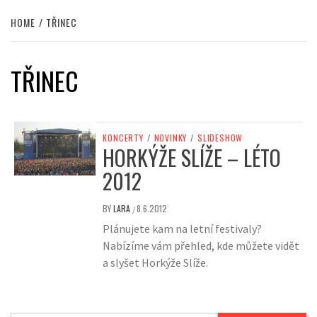
HOME
TŘINEC
TŘINEC
KONCERTY
/
NOVINKY
/
SLIDESHOW
HORKÝŽE SLÍŽE – LÉTO
2012
BY
LARA
8.6.2012
/
Plánujete kam na letní festivaly?
Nabízíme vám přehled, kde můžete vidět
a slyšet Horkýže Slíže.