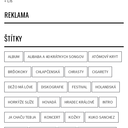
« Lis
REKLAMA
ŠTÍTKY
ALBUM
ALIBABA A 40 KRÁTKYCH SONGOV
ATÓMOVÝ KRYT
BRĎOKOKY
CHLAPČENSKÁ
CHRASTY
CIGARETY
DEŽO MÁ LÓVE
DISKOGRAFIE
FESTIVAL
HOLANDSKÁ
HORKÝŽE SLÍŽE
HOVADÁ
HRADEC KRÁLOVÉ
INTRO
JA CHAČU TEBJA
KONCERT
KOŽKY
KUKO SANCHEZ