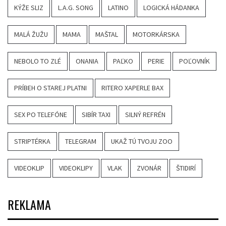
KÝŽE SLIZ
L.A.G. SONG
LATINO
LOGICKÁ HÁDANKA
MALÁ ŽUŽU
MAMA
MAŠTAL
MOTORKÁRSKA
NEBOLO TO ZLÉ
ONANIA
PAĽKO
PERIE
POĽOVNÍK
PRÍBEH O STAREJ PLATNI
RITERO XAPERLE BAX
SEX PO TELEFÓNE
SIBÍR TAXI
SILNÝ REFRÉN
STRIPTÉRKA
TELEGRAM
UKAŽ TÚ TVOJU ZOO
VIDEOKLIP
VIDEOKLIPY
VLAK
ZVONÁR
ŠTIDIRÍ
REKLAMA