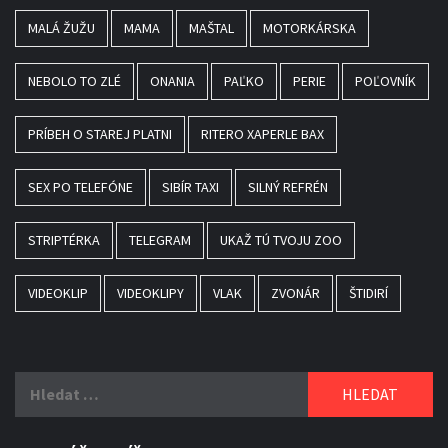
MALÁ ŽUŽU
MAMA
MAŠTAL
MOTORKÁRSKA
NEBOLO TO ZLÉ
ONANIA
PAĽKO
PERIE
POĽOVNÍK
PRÍBEH O STAREJ PLATNI
RITERO XAPERLE BAX
SEX PO TELEFÓNE
SIBÍR TAXI
SILNÝ REFRÉN
STRIPTÉRKA
TELEGRAM
UKAŽ TÚ TVOJU ZOO
VIDEOKLIP
VIDEOKLIPY
VLAK
ZVONÁR
ŠTIDIRÍ
Vyhledávání