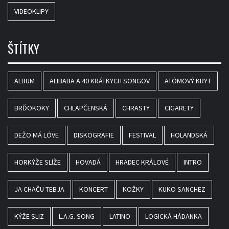
VIDEOKLIPY
ŠTÍTKY
ALBUM
ALIBABA A 40 KRÁTKYCH SONGOV
ATÓMOVÝ KRYT
BRĎOKOKY
CHLAPČENSKÁ
CHRASTY
CIGARETY
DEŽO MÁ LÓVE
DISKOGRAFIE
FESTIVAL
HOLANDSKÁ
HORKÝŽE SLÍŽE
HOVADÁ
HRADEC KRÁLOVÉ
INTRO
JA CHAČU TEBJA
KONCERT
KOŽKY
KUKO SANCHEZ
KÝŽE SLIZ
L.A.G. SONG
LATINO
LOGICKÁ HÁDANKA