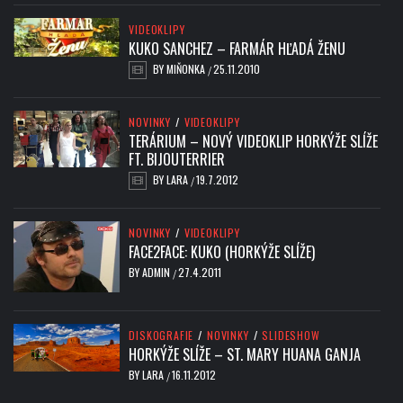
VIDEOKLIPY
KUKO SANCHEZ – FARMÁR HĽADÁ ŽENU
BY
MIŇONKA
25.11.2010
/
NOVINKY
/
VIDEOKLIPY
TERÁRIUM – NOVÝ VIDEOKLIP HORKÝŽE SLÍŽE
FT. BIJOUTERRIER
BY
LARA
19.7.2012
/
NOVINKY
/
VIDEOKLIPY
FACE2FACE: KUKO (HORKÝŽE SLÍŽE)
BY
ADMIN
27.4.2011
/
DISKOGRAFIE
/
NOVINKY
/
SLIDESHOW
HORKÝŽE SLÍŽE – ST. MARY HUANA GANJA
BY
LARA
16.11.2012
/