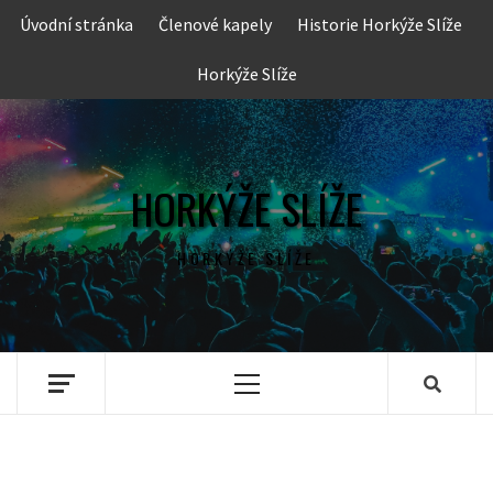
Skip
Úvodní stránka
Členové kapely
Historie Horkýže Slíže
to
content
Horkýže Slíže
HORKÝŽE SLÍŽE
HORKÝŽE SLÍŽE
Primary
Menu