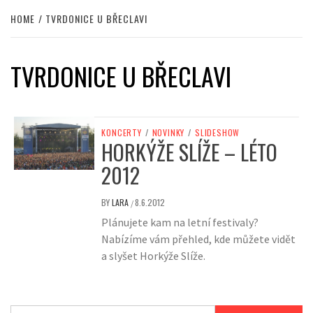
HOME
TVRDONICE U BŘECLAVI
TVRDONICE U BŘECLAVI
KONCERTY
/
NOVINKY
/
SLIDESHOW
HORKÝŽE SLÍŽE – LÉTO
2012
BY
LARA
8.6.2012
/
Plánujete kam na letní festivaly?
Nabízíme vám přehled, kde můžete vidět
a slyšet Horkýže Slíže.