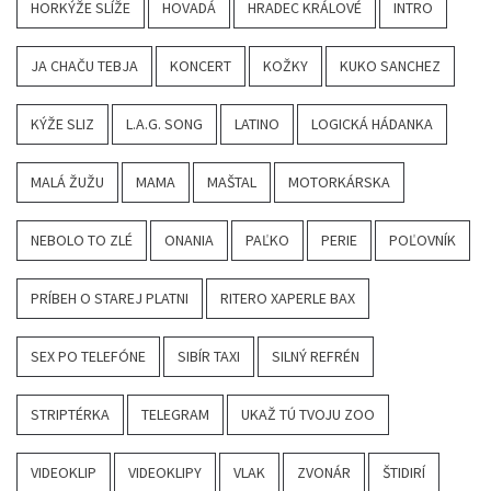
HORKÝŽE SLÍŽE
HOVADÁ
HRADEC KRÁLOVÉ
INTRO
JA CHAČU TEBJA
KONCERT
KOŽKY
KUKO SANCHEZ
KÝŽE SLIZ
L.A.G. SONG
LATINO
LOGICKÁ HÁDANKA
MALÁ ŽUŽU
MAMA
MAŠTAL
MOTORKÁRSKA
NEBOLO TO ZLÉ
ONANIA
PAĽKO
PERIE
POĽOVNÍK
PRÍBEH O STAREJ PLATNI
RITERO XAPERLE BAX
SEX PO TELEFÓNE
SIBÍR TAXI
SILNÝ REFRÉN
STRIPTÉRKA
TELEGRAM
UKAŽ TÚ TVOJU ZOO
VIDEOKLIP
VIDEOKLIPY
VLAK
ZVONÁR
ŠTIDIRÍ