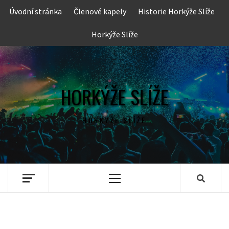
Skip
Úvodní stránka
Členové kapely
Historie Horkýže Slíže
to
content
Horkýže Slíže
HORKÝŽE SLÍŽE
HORKÝŽE SLÍŽE
Primary
Menu