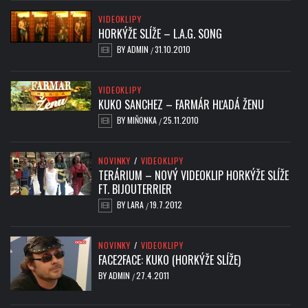
VIDEOKLIPY
HORKÝŽE SLÍŽE – L.A.G. SONG
BY
ADMIN
31.10.2010
/
VIDEOKLIPY
KUKO SANCHEZ – FARMÁR HĽADÁ ŽENU
BY
MIŇONKA
25.11.2010
/
NOVINKY
/
VIDEOKLIPY
TERÁRIUM – NOVÝ VIDEOKLIP HORKÝŽE SLÍŽE
FT. BIJOUTERRIER
BY
LARA
19.7.2012
/
NOVINKY
/
VIDEOKLIPY
FACE2FACE: KUKO (HORKÝŽE SLÍŽE)
BY
ADMIN
27.4.2011
/