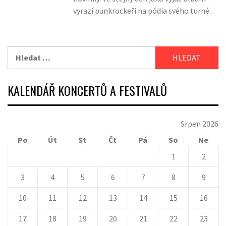
vyrazí punkrockeři na pódia svého turné.
Vyhledávání
KALENDÁŘ KONCERTŮ A FESTIVALŮ
Srpen 2026
Po
Út
St
Čt
Pá
So
Ne
1
2
3
4
5
6
7
8
9
10
11
12
13
14
15
16
17
18
19
20
21
22
23