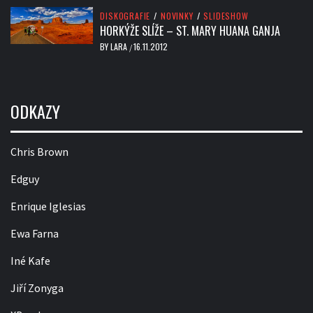
DISKOGRAFIE
/
NOVINKY
/
SLIDESHOW
HORKÝŽE SLÍŽE – ST. MARY HUANA GANJA
BY
LARA
16.11.2012
/
ODKAZY
Chris Brown
Edguy
Enrique Iglesias
Ewa Farna
Iné Kafe
Jiří Zonyga