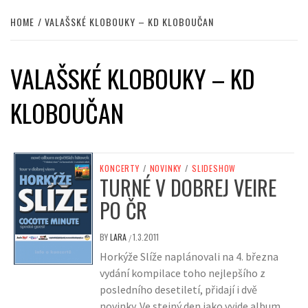
HOME
VALAŠSKÉ KLOBOUKY – KD KLOBOUČAN
VALAŠSKÉ KLOBOUKY – KD
KLOBOUČAN
KONCERTY
/
NOVINKY
/
SLIDESHOW
TURNÉ V DOBREJ VEIRE
PO ČR
BY
LARA
1.3.2011
/
Horkýže Slíže naplánovali na 4. března
vydání kompilace toho nejlepšího z
posledního desetiletí, přidají i dvě
novinky. Ve stejný den jako vyjde album