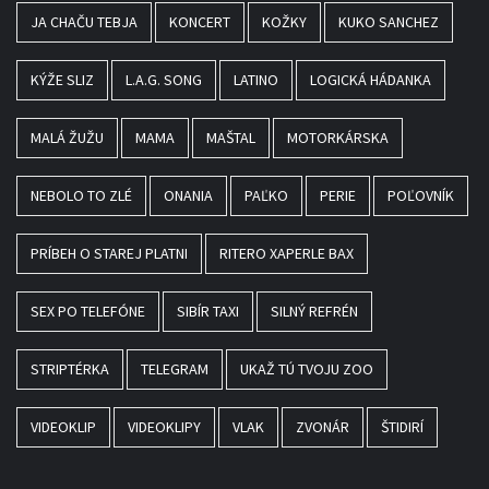
JA CHAČU TEBJA
KONCERT
KOŽKY
KUKO SANCHEZ
KÝŽE SLIZ
L.A.G. SONG
LATINO
LOGICKÁ HÁDANKA
MALÁ ŽUŽU
MAMA
MAŠTAL
MOTORKÁRSKA
NEBOLO TO ZLÉ
ONANIA
PAĽKO
PERIE
POĽOVNÍK
PRÍBEH O STAREJ PLATNI
RITERO XAPERLE BAX
SEX PO TELEFÓNE
SIBÍR TAXI
SILNÝ REFRÉN
STRIPTÉRKA
TELEGRAM
UKAŽ TÚ TVOJU ZOO
VIDEOKLIP
VIDEOKLIPY
VLAK
ZVONÁR
ŠTIDIRÍ