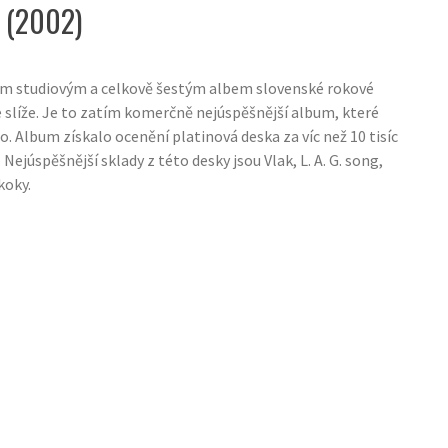
 (2002)
tým studiovým a celkově šestým albem slovenské rokové
 slíže. Je to zatím komerčně nejúspěšnější album, které
o. Album získalo ocenění platinová deska za víc než 10 tisíc
Nejúspěšnější sklady z této desky jsou Vlak, L. A. G. song,
koky.