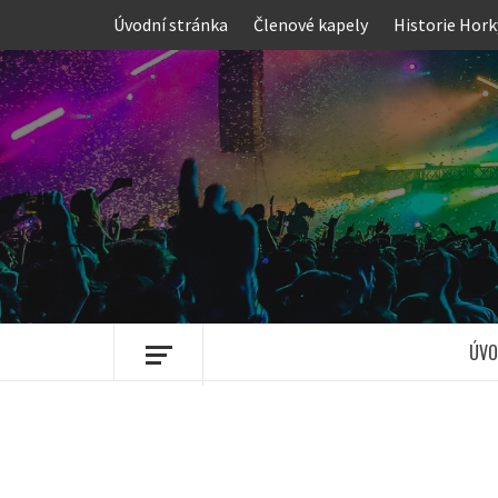
Skip
Úvodní stránka
Členové kapely
Historie Hork
to
content
ÚVO