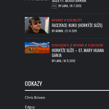
SLÍŽE FT. BIJOUTERRIER
BY
LARA
19.7.2012
/
NOVINKY
/
VIDEOKLIPY
FACE2FACE: KUKO (HORKÝŽE SLÍŽE)
BY
ADMIN
27.4.2011
/
DISKOGRAFIE
/
NOVINKY
/
SLIDESHOW
HORKÝŽE SLÍŽE – ST. MARY HUANA
GANJA
BY
LARA
16.11.2012
/
ODKAZY
Chris Brown
Edguy