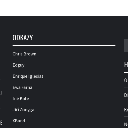
ODKAZY
V
Chris Brown
H
Edguy
Enrique Iglesias
Ú
Ewa Farna
U
D
Iné Kafe
Jiří Zonyga
K
XBand
E
N