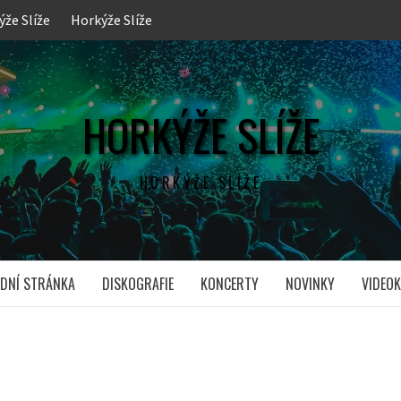
ýže Slíže
Horkýže Slíže
HORKÝŽE SLÍŽE
HORKÝŽE SLÍŽE
DNÍ STRÁNKA
DISKOGRAFIE
KONCERTY
NOVINKY
VIDEOK