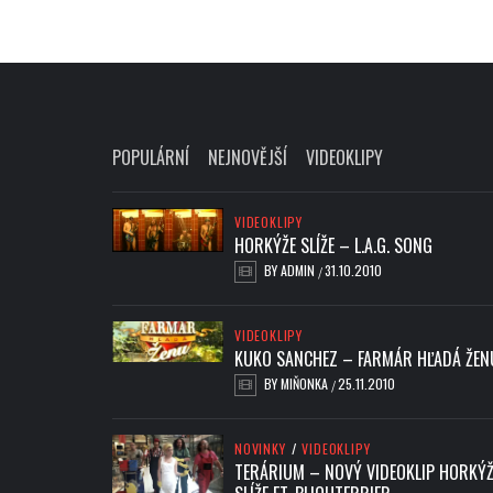
POPULÁRNÍ
NEJNOVĚJŠÍ
VIDEOKLIPY
VIDEOKLIPY
HORKÝŽE SLÍŽE – L.A.G. SONG
BY
ADMIN
31.10.2010
/
VIDEOKLIPY
KUKO SANCHEZ – FARMÁR HĽADÁ ŽEN
BY
MIŇONKA
25.11.2010
/
NOVINKY
/
VIDEOKLIPY
TERÁRIUM – NOVÝ VIDEOKLIP HORKÝŽ