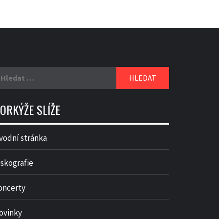
yhledávání
ORKÝŽE SLÍŽE
vodní stránka
iskografie
oncerty
ovinky