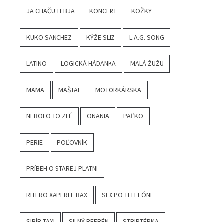
JA CHAČU TEBJA
KONCERT
KOŽKY
KUKO SANCHEZ
KÝŽE SLIZ
L.A.G. SONG
LATINO
LOGICKÁ HÁDANKA
MALÁ ŽUŽU
MAMA
MAŠTAL
MOTORKÁRSKA
NEBOLO TO ZLÉ
ONANIA
PAĽKO
PERIE
POĽOVNÍK
PRÍBEH O STAREJ PLATNI
RITERO XAPERLE BAX
SEX PO TELEFÓNE
SIBÍR TAXI
SILNÝ REFRÉN
STRIPTÉRKA