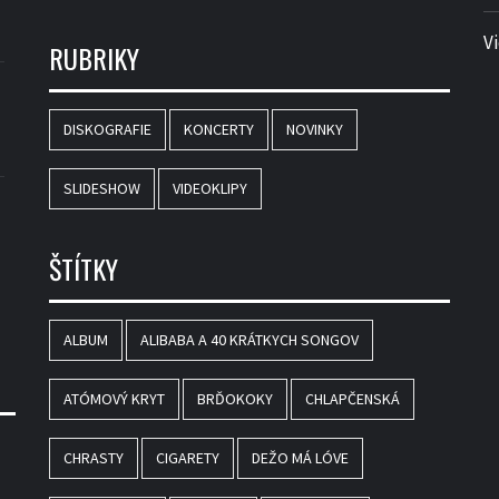
V
RUBRIKY
DISKOGRAFIE
KONCERTY
NOVINKY
SLIDESHOW
VIDEOKLIPY
ŠTÍTKY
ALBUM
ALIBABA A 40 KRÁTKYCH SONGOV
ATÓMOVÝ KRYT
BRĎOKOKY
CHLAPČENSKÁ
CHRASTY
CIGARETY
DEŽO MÁ LÓVE