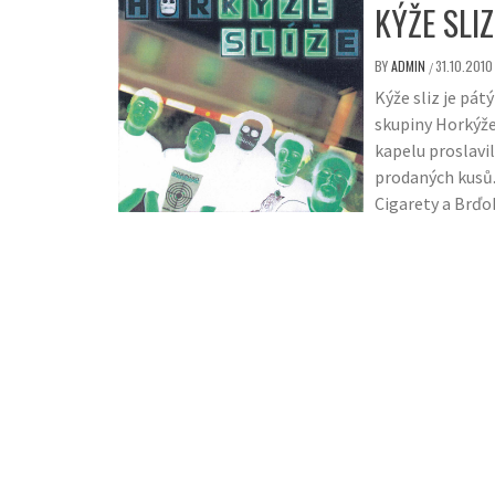
KÝŽE SLIZ
BY
ADMIN
31.10.2010
/
Kýže sliz je pá
skupiny Horkýže
kapelu proslavil
prodaných kusů. 
Cigarety a Brďo