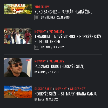
VIDEOKLIPY
KUKO SANCHEZ – FARMÁR HĽADÁ ŽENU
BY
MIŇONKA
25.11.2010
/
NOVINKY
/
VIDEOKLIPY
TERÁRIUM – NOVÝ VIDEOKLIP HORKÝŽE SLÍŽE
FT. BIJOUTERRIER
BY
LARA
19.7.2012
/
NOVINKY
/
VIDEOKLIPY
FACE2FACE: KUKO (HORKÝŽE SLÍŽE)
BY
ADMIN
27.4.2011
/
DISKOGRAFIE
/
NOVINKY
/
SLIDESHOW
HORKÝŽE SLÍŽE – ST. MARY HUANA GANJA
BY
LARA
16.11.2012
/