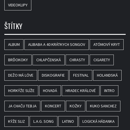
VIDEOKLIPY
ŠTÍTKY
ALBUM
ALIBABA A 40 KRÁTKYCH SONGOV
ATÓMOVÝ KRYT
BRĎOKOKY
CHLAPČENSKÁ
CHRASTY
CIGARETY
DEŽO MÁ LÓVE
DISKOGRAFIE
FESTIVAL
HOLANDSKÁ
HORKÝŽE SLÍŽE
HOVADÁ
HRADEC KRÁLOVÉ
INTRO
JA CHAČU TEBJA
KONCERT
KOŽKY
KUKO SANCHEZ
KÝŽE SLIZ
L.A.G. SONG
LATINO
LOGICKÁ HÁDANKA