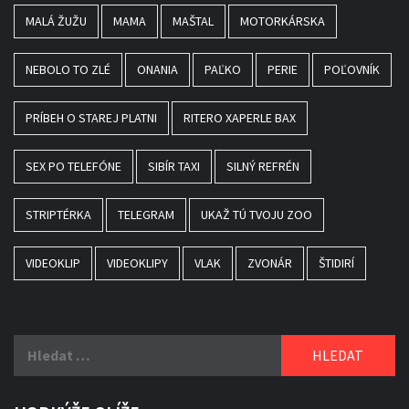
MALÁ ŽUŽU
MAMA
MAŠTAL
MOTORKÁRSKA
NEBOLO TO ZLÉ
ONANIA
PAĽKO
PERIE
POĽOVNÍK
PRÍBEH O STAREJ PLATNI
RITERO XAPERLE BAX
SEX PO TELEFÓNE
SIBÍR TAXI
SILNÝ REFRÉN
STRIPTÉRKA
TELEGRAM
UKAŽ TÚ TVOJU ZOO
VIDEOKLIP
VIDEOKLIPY
VLAK
ZVONÁR
ŠTIDIRÍ
Vyhledávání