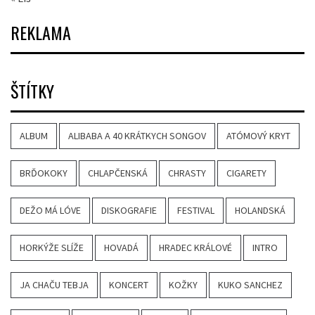
REKLAMA
ŠTÍTKY
ALBUM
ALIBABA A 40 KRÁTKYCH SONGOV
ATÓMOVÝ KRYT
BRĎOKOKY
CHLAPČENSKÁ
CHRASTY
CIGARETY
DEŽO MÁ LÓVE
DISKOGRAFIE
FESTIVAL
HOLANDSKÁ
HORKÝŽE SLÍŽE
HOVADÁ
HRADEC KRÁLOVÉ
INTRO
JA CHAČU TEBJA
KONCERT
KOŽKY
KUKO SANCHEZ