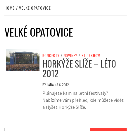
HOME
VELKÉ OPATOVICE
VELKÉ OPATOVICE
KONCERTY
/
NOVINKY
/
SLIDESHOW
HORKÝŽE SLÍŽE – LÉTO
2012
BY
LARA
8.6.2012
/
Plánujete kam na letní festivaly?
Nabízíme vám přehled, kde můžete vidět
a slyšet Horkýže Slíže.