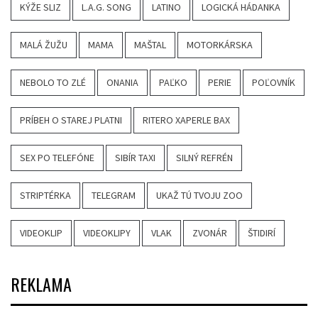
KÝŽE SLIZ
L.A.G. SONG
LATINO
LOGICKÁ HÁDANKA
MALÁ ŽUŽU
MAMA
MAŠTAL
MOTORKÁRSKA
NEBOLO TO ZLÉ
ONANIA
PAĽKO
PERIE
POĽOVNÍK
PRÍBEH O STAREJ PLATNI
RITERO XAPERLE BAX
SEX PO TELEFÓNE
SIBÍR TAXI
SILNÝ REFRÉN
STRIPTÉRKA
TELEGRAM
UKAŽ TÚ TVOJU ZOO
VIDEOKLIP
VIDEOKLIPY
VLAK
ZVONÁR
ŠTIDIRÍ
REKLAMA