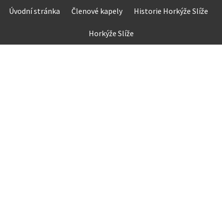
Skip
Úvodní stránka
Členové kapely
Historie Horkýže Slíže
to
content
Horkýže Slíže