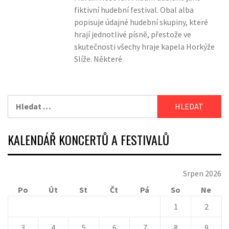
fiktivní hudební festival. Obal alba
popisuje údajné hudební skupiny, které
hrají jednotlivé písně, přestože ve
skutečnosti všechy hraje kapela Horkýže
Slíže. Některé
Vyhledávání
KALENDÁŘ KONCERTŮ A FESTIVALŮ
Srpen 2026
Po
Út
St
Čt
Pá
So
Ne
1
2
3
4
5
6
7
8
9