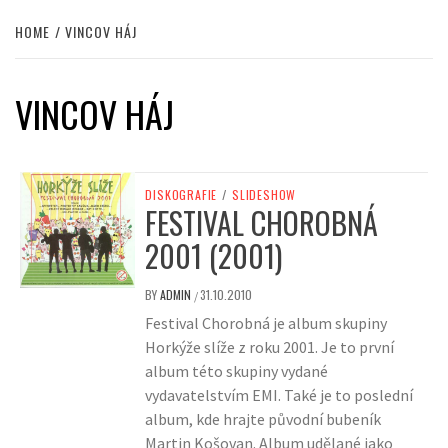
HOME
VINCOV HÁJ
VINCOV HÁJ
DISKOGRAFIE
/
SLIDESHOW
FESTIVAL CHOROBNÁ
2001 (2001)
BY
ADMIN
31.10.2010
/
Festival Chorobná je album skupiny
Horkýže slíže z roku 2001. Je to první
album této skupiny vydané
vydavatelstvím EMI. Také je to poslední
album, kde hrajte původní bubeník
Martin Košovan. Album udělané jako