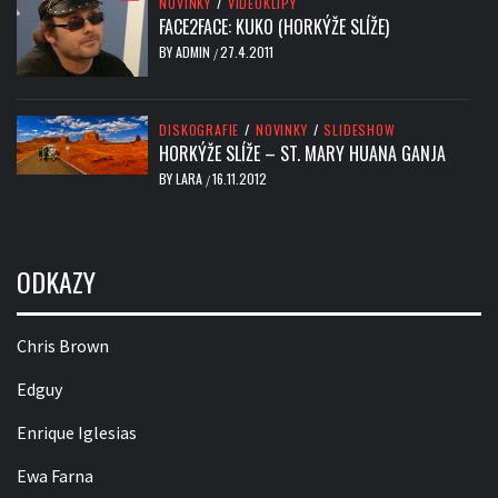
NOVINKY
/
VIDEOKLIPY
FACE2FACE: KUKO (HORKÝŽE SLÍŽE)
BY
ADMIN
27.4.2011
/
DISKOGRAFIE
/
NOVINKY
/
SLIDESHOW
HORKÝŽE SLÍŽE – ST. MARY HUANA GANJA
BY
LARA
16.11.2012
/
ODKAZY
Chris Brown
Edguy
Enrique Iglesias
Ewa Farna