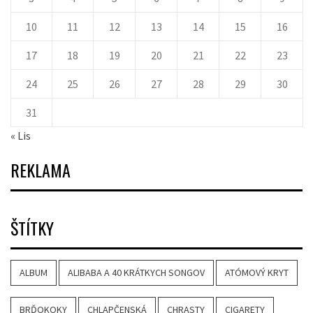
10
11
12
13
14
15
16
17
18
19
20
21
22
23
24
25
26
27
28
29
30
31
« Lis
REKLAMA
ŠTÍTKY
ALBUM
ALIBABA A 40 KRÁTKYCH SONGOV
ATÓMOVÝ KRYT
BRĎOKOKY
CHLAPČENSKÁ
CHRASTY
CIGARETY