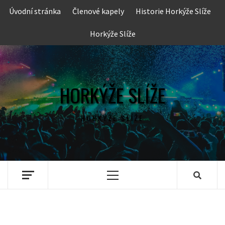
Skip
Úvodní stránka
Členové kapely
Historie Horkýže Slíže
to
content
Horkýže Slíže
HORKÝŽE SLÍŽE
HORKÝŽE SLÍŽE
Primary
Menu