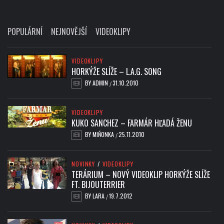
POPULÁRNÍ
NEJNOVĚJŠÍ
VIDEOKLIPY
VIDEOKLIPY
HORKÝŽE SLÍŽE – L.A.G. SONG
BY
ADMIN
31.10.2010
/
VIDEOKLIPY
KUKO SANCHEZ – FARMÁR HĽADÁ ŽENU
BY
MIŇONKA
25.11.2010
/
NOVINKY
/
VIDEOKLIPY
TERÁRIUM – NOVÝ VIDEOKLIP HORKÝŽE SLÍŽE
FT. BIJOUTERRIER
BY
LARA
19.7.2012
/