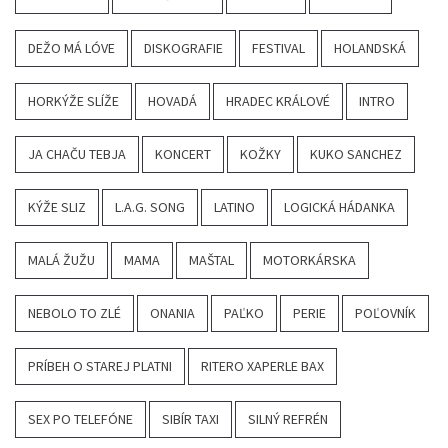
DEŽO MÁ LÓVE
DISKOGRAFIE
FESTIVAL
HOLANDSKÁ
HORKÝŽE SLÍŽE
HOVADÁ
HRADEC KRÁLOVÉ
INTRO
JA CHAČU TEBJA
KONCERT
KOŽKY
KUKO SANCHEZ
KÝŽE SLIZ
L.A.G. SONG
LATINO
LOGICKÁ HÁDANKA
MALÁ ŽUŽU
MAMA
MAŠTAL
MOTORKÁRSKA
NEBOLO TO ZLÉ
ONANIA
PAĽKO
PERIE
POĽOVNÍK
PRÍBEH O STAREJ PLATNI
RITERO XAPERLE BAX
SEX PO TELEFÓNE
SIBÍR TAXI
SILNÝ REFRÉN