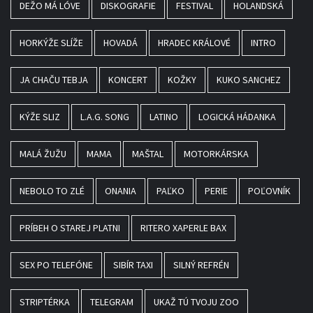
DEŽO MÁ LÓVE
DISKOGRAFIE
FESTIVAL
HOLANDSKÁ
HORKÝŽE SLÍŽE
HOVADÁ
HRADEC KRÁLOVÉ
INTRO
JA CHAČU TEBJA
KONCERT
KOŽKY
KUKO SANCHEZ
KÝŽE SLIZ
L.A.G. SONG
LATINO
LOGICKÁ HÁDANKA
MALÁ ŽUŽU
MAMA
MAŠTAL
MOTORKÁRSKA
NEBOLO TO ZLÉ
ONANIA
PAĽKO
PERIE
POĽOVNÍK
PRÍBEH O STAREJ PLATNI
RITERO XAPERLE BAX
SEX PO TELEFÓNE
SIBÍR TAXI
SILNÝ REFRÉN
STRIPTÉRKA
TELEGRAM
UKAŽ TÚ TVOJU ZOO