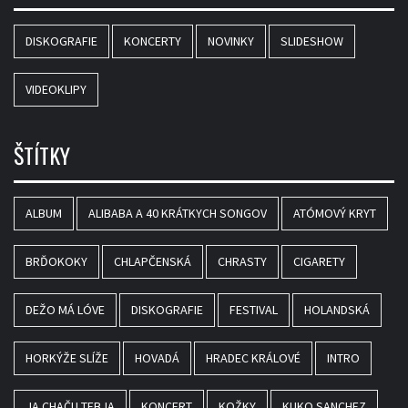
DISKOGRAFIE
KONCERTY
NOVINKY
SLIDESHOW
VIDEOKLIPY
ŠTÍTKY
ALBUM
ALIBABA A 40 KRÁTKYCH SONGOV
ATÓMOVÝ KRYT
BRĎOKOKY
CHLAPČENSKÁ
CHRASTY
CIGARETY
DEŽO MÁ LÓVE
DISKOGRAFIE
FESTIVAL
HOLANDSKÁ
HORKÝŽE SLÍŽE
HOVADÁ
HRADEC KRÁLOVÉ
INTRO
JA CHAČU TEBJA
KONCERT
KOŽKY
KUKO SANCHEZ