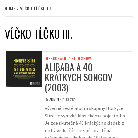
HOME
VĹČKO TĹČKO III.
VĹČKO TĹČKO III.
DISKOGRAFIE
/
SLIDESHOW
ALIBABA A 40
KRÁTKYCH SONGOV
(2003)
BY
ADMIN
31.10.2010
/
Výtečné šesté album skupiny Horkýže
Slíže se vymyká klasickému pojetí alba.
Je zde skutečně 40 krátkých skladeb z
nichž velká část je spíš praštěná
průpovídka s délkou do 10ti sekund.