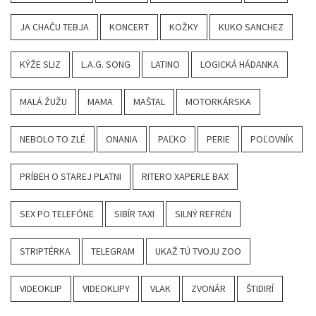
JA CHAČU TEBJA
KONCERT
KOŽKY
KUKO SANCHEZ
KÝŽE SLIZ
L.A.G. SONG
LATINO
LOGICKÁ HÁDANKA
MALÁ ŽUŽU
MAMA
MAŠTAL
MOTORKÁRSKA
NEBOLO TO ZLÉ
ONANIA
PAĽKO
PERIE
POĽOVNÍK
PRÍBEH O STAREJ PLATNI
RITERO XAPERLE BAX
SEX PO TELEFÓNE
SIBÍR TAXI
SILNÝ REFRÉN
STRIPTÉRKA
TELEGRAM
UKAŽ TÚ TVOJU ZOO
VIDEOKLIP
VIDEOKLIPY
VLAK
ZVONÁR
ŠTIDIRÍ