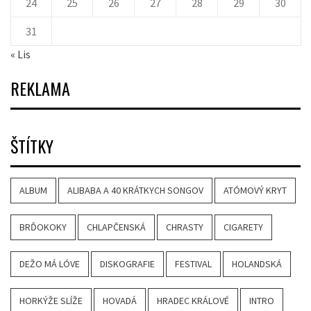
24
25
26
27
28
29
30
31
« Lis
REKLAMA
ŠTÍTKY
ALBUM
ALIBABA A 40 KRÁTKYCH SONGOV
ATÓMOVÝ KRYT
BRĎOKOKY
CHLAPČENSKÁ
CHRASTY
CIGARETY
DEŽO MÁ LÓVE
DISKOGRAFIE
FESTIVAL
HOLANDSKÁ
HORKÝŽE SLÍŽE
HOVADÁ
HRADEC KRÁLOVÉ
INTRO