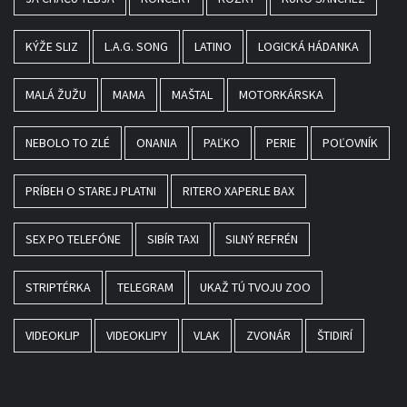
KÝŽE SLIZ
L.A.G. SONG
LATINO
LOGICKÁ HÁDANKA
MALÁ ŽUŽU
MAMA
MAŠTAL
MOTORKÁRSKA
NEBOLO TO ZLÉ
ONANIA
PAĽKO
PERIE
POĽOVNÍK
PRÍBEH O STAREJ PLATNI
RITERO XAPERLE BAX
SEX PO TELEFÓNE
SIBÍR TAXI
SILNÝ REFRÉN
STRIPTÉRKA
TELEGRAM
UKAŽ TÚ TVOJU ZOO
VIDEOKLIP
VIDEOKLIPY
VLAK
ZVONÁR
ŠTIDIRÍ