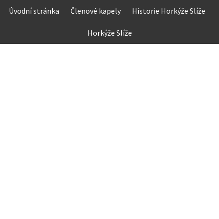
Skip
Úvodní stránka
Členové kapely
Historie Horkýže Slíže
to
content
Horkýže Slíže