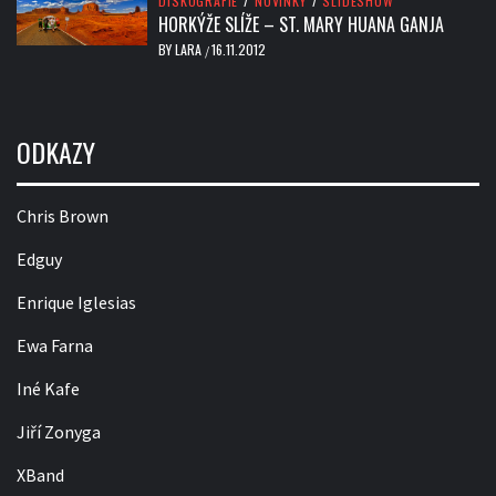
DISKOGRAFIE
/
NOVINKY
/
SLIDESHOW
HORKÝŽE SLÍŽE – ST. MARY HUANA GANJA
BY
LARA
16.11.2012
/
ODKAZY
Chris Brown
Edguy
Enrique Iglesias
Ewa Farna
Iné Kafe
Jiří Zonyga
XBand