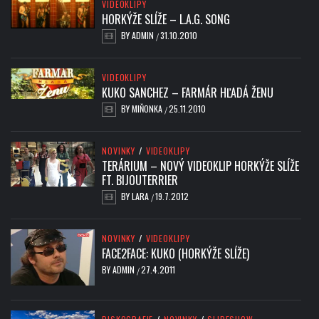
VIDEOKLIPY
HORKÝŽE SLÍŽE – L.A.G. SONG
BY
ADMIN
31.10.2010
/
VIDEOKLIPY
KUKO SANCHEZ – FARMÁR HĽADÁ ŽENU
BY
MIŇONKA
25.11.2010
/
NOVINKY
/
VIDEOKLIPY
TERÁRIUM – NOVÝ VIDEOKLIP HORKÝŽE SLÍŽE
FT. BIJOUTERRIER
BY
LARA
19.7.2012
/
NOVINKY
/
VIDEOKLIPY
FACE2FACE: KUKO (HORKÝŽE SLÍŽE)
BY
ADMIN
27.4.2011
/