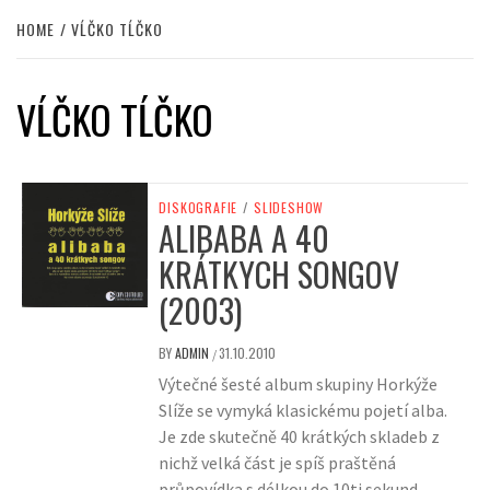
HOME
VĹČKO TĹČKO
VĹČKO TĹČKO
DISKOGRAFIE
/
SLIDESHOW
ALIBABA A 40
KRÁTKYCH SONGOV
(2003)
BY
ADMIN
31.10.2010
/
Výtečné šesté album skupiny Horkýže
Slíže se vymyká klasickému pojetí alba.
Je zde skutečně 40 krátkých skladeb z
nichž velká část je spíš praštěná
průpovídka s délkou do 10ti sekund.