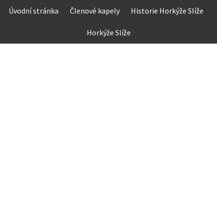
Skip
Úvodní stránka
Členové kapely
Historie Horkýže Slíže
to
content
Horkýže Slíže