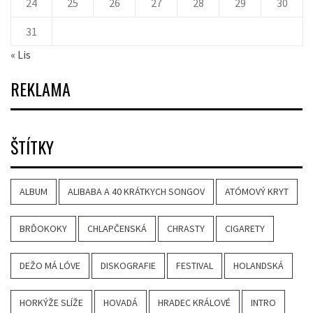
24
25
26
27
28
29
30
31
« Lis
REKLAMA
ŠTÍTKY
ALBUM
ALIBABA A 40 KRÁTKYCH SONGOV
ATÓMOVÝ KRYT
BRĎOKOKY
CHLAPČENSKÁ
CHRASTY
CIGARETY
DEŽO MÁ LÓVE
DISKOGRAFIE
FESTIVAL
HOLANDSKÁ
HORKÝŽE SLÍŽE
HOVADÁ
HRADEC KRÁLOVÉ
INTRO