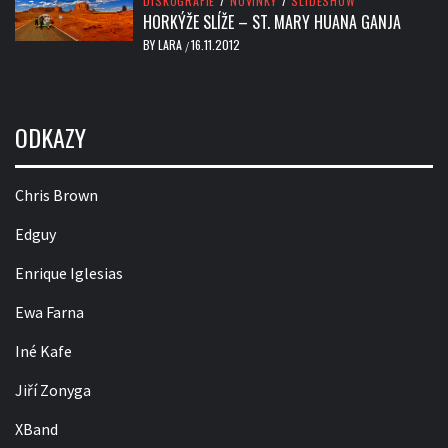
DISKOGRAFIE
/
NOVINKY
/
SLIDESHOW
HORKÝŽE SLÍŽE – ST. MARY HUANA GANJA
BY
LARA
16.11.2012
/
ODKAZY
Chris Brown
Edguy
Enrique Iglesias
Ewa Farna
Iné Kafe
Jiří Zonyga
XBand