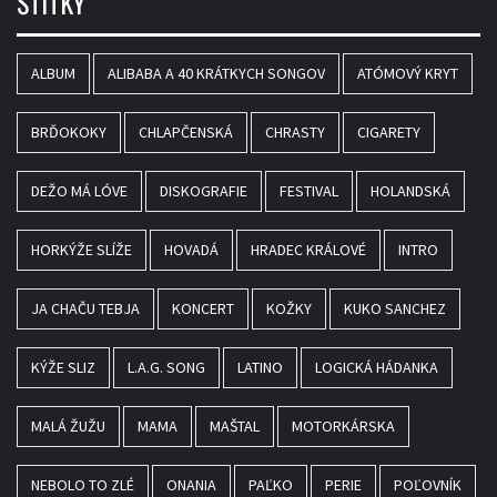
ŠTÍTKY
ALBUM
ALIBABA A 40 KRÁTKYCH SONGOV
ATÓMOVÝ KRYT
BRĎOKOKY
CHLAPČENSKÁ
CHRASTY
CIGARETY
DEŽO MÁ LÓVE
DISKOGRAFIE
FESTIVAL
HOLANDSKÁ
HORKÝŽE SLÍŽE
HOVADÁ
HRADEC KRÁLOVÉ
INTRO
JA CHAČU TEBJA
KONCERT
KOŽKY
KUKO SANCHEZ
KÝŽE SLIZ
L.A.G. SONG
LATINO
LOGICKÁ HÁDANKA
MALÁ ŽUŽU
MAMA
MAŠTAL
MOTORKÁRSKA
NEBOLO TO ZLÉ
ONANIA
PAĽKO
PERIE
POĽOVNÍK