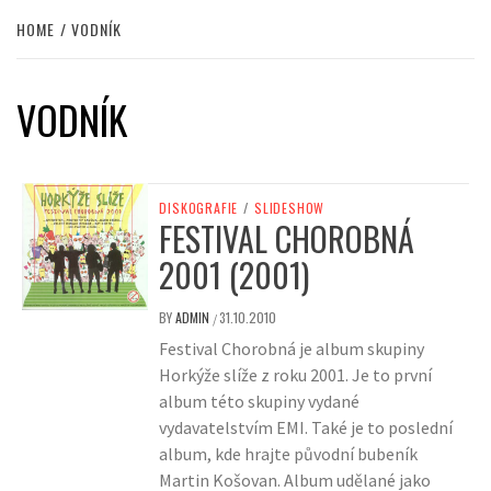
HOME
VODNÍK
VODNÍK
DISKOGRAFIE
/
SLIDESHOW
FESTIVAL CHOROBNÁ
2001 (2001)
BY
ADMIN
31.10.2010
/
Festival Chorobná je album skupiny
Horkýže slíže z roku 2001. Je to první
album této skupiny vydané
vydavatelstvím EMI. Také je to poslední
album, kde hrajte původní bubeník
Martin Košovan. Album udělané jako