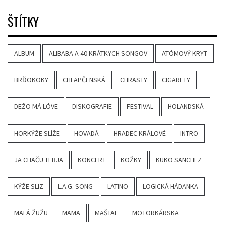
ŠTÍTKY
ALBUM
ALIBABA A 40 KRÁTKYCH SONGOV
ATÓMOVÝ KRYT
BRĎOKOKY
CHLAPČENSKÁ
CHRASTY
CIGARETY
DEŽO MÁ LÓVE
DISKOGRAFIE
FESTIVAL
HOLANDSKÁ
HORKÝŽE SLÍŽE
HOVADÁ
HRADEC KRÁLOVÉ
INTRO
JA CHAČU TEBJA
KONCERT
KOŽKY
KUKO SANCHEZ
KÝŽE SLIZ
L.A.G. SONG
LATINO
LOGICKÁ HÁDANKA
MALÁ ŽUŽU
MAMA
MAŠTAL
MOTORKÁRSKA