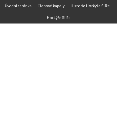
Skip
Úvodní stránka
Členové kapely
Historie Horkýže Slíže
to
content
Horkýže Slíže