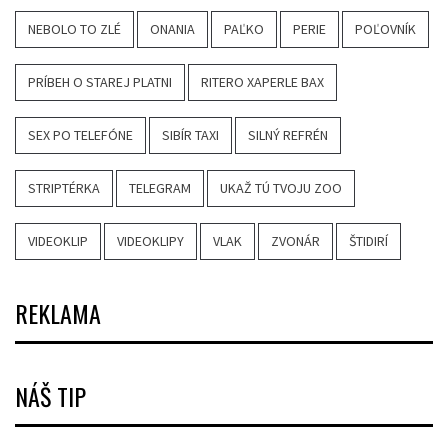
NEBOLO TO ZLÉ
ONANIA
PAĽKO
PERIE
POĽOVNÍK
PRÍBEH O STAREJ PLATNI
RITERO XAPERLE BAX
SEX PO TELEFÓNE
SIBÍR TAXI
SILNÝ REFRÉN
STRIPTÉRKA
TELEGRAM
UKAŽ TÚ TVOJU ZOO
VIDEOKLIP
VIDEOKLIPY
VLAK
ZVONÁR
ŠTIDIRÍ
REKLAMA
NÁŠ TIP