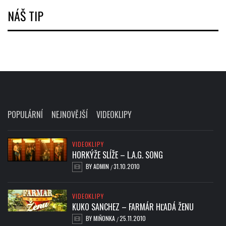
NÁŠ TIP
POPULÁRNÍ
NEJNOVĚJŠÍ
VIDEOKLIPY
VIDEOKLIPY
HORKÝŽE SLÍŽE – L.A.G. SONG
BY
ADMIN
31.10.2010
/
VIDEOKLIPY
KUKO SANCHEZ – FARMÁR HĽADÁ ŽENU
BY
MIŇONKA
25.11.2010
/