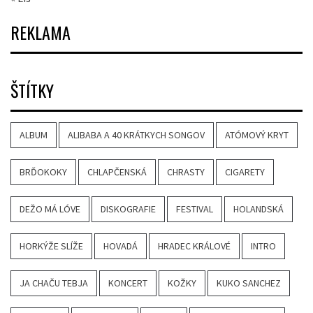
REKLAMA
ŠTÍTKY
ALBUM
ALIBABA A 40 KRÁTKYCH SONGOV
ATÓMOVÝ KRYT
BRĎOKOKY
CHLAPČENSKÁ
CHRASTY
CIGARETY
DEŽO MÁ LÓVE
DISKOGRAFIE
FESTIVAL
HOLANDSKÁ
HORKÝŽE SLÍŽE
HOVADÁ
HRADEC KRÁLOVÉ
INTRO
JA CHAČU TEBJA
KONCERT
KOŽKY
KUKO SANCHEZ