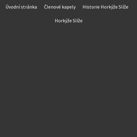
Skip
Úvodní stránka
Členové kapely
Historie Horkýže Slíže
to
content
Horkýže Slíže