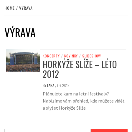
HOME
VÝRAVA
VÝRAVA
KONCERTY
/
NOVINKY
/
SLIDESHOW
HORKÝŽE SLÍŽE – LÉTO
2012
BY
LARA
8.6.2012
/
Plánujete kam na letní festivaly?
Nabízíme vám přehled, kde můžete vidět
a slyšet Horkýže Slíže.