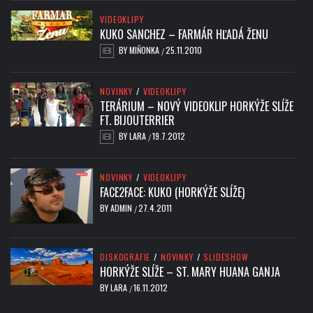
VIDEOKLIPY
KUKO SANCHEZ – FARMÁR HĽADÁ ŽENU
BY
MIŇONKA
25.11.2010
/
NOVINKY
/
VIDEOKLIPY
TERÁRIUM – NOVÝ VIDEOKLIP HORKÝŽE SLÍŽE
FT. BIJOUTERRIER
BY
LARA
19.7.2012
/
NOVINKY
/
VIDEOKLIPY
FACE2FACE: KUKO (HORKÝŽE SLÍŽE)
BY
ADMIN
27.4.2011
/
DISKOGRAFIE
/
NOVINKY
/
SLIDESHOW
HORKÝŽE SLÍŽE – ST. MARY HUANA GANJA
BY
LARA
16.11.2012
/