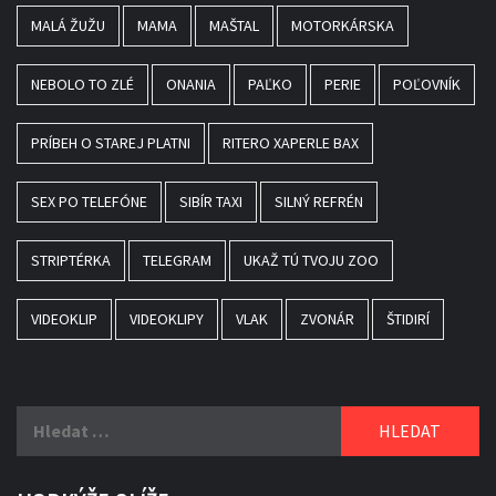
MALÁ ŽUŽU
MAMA
MAŠTAL
MOTORKÁRSKA
NEBOLO TO ZLÉ
ONANIA
PAĽKO
PERIE
POĽOVNÍK
PRÍBEH O STAREJ PLATNI
RITERO XAPERLE BAX
SEX PO TELEFÓNE
SIBÍR TAXI
SILNÝ REFRÉN
STRIPTÉRKA
TELEGRAM
UKAŽ TÚ TVOJU ZOO
VIDEOKLIP
VIDEOKLIPY
VLAK
ZVONÁR
ŠTIDIRÍ
Vyhledávání