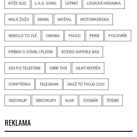
KÝŽE SLIZ
L.A.G. SONG
LATINO
LOGICKÁ HÁDANKA
MALÁ ŽUŽU
MAMA
MAŠTAL
MOTORKÁRSKA
NEBOLO TO ZLÉ
ONANIA
PAĽKO
PERIE
POĽOVNÍK
PRÍBEH O STAREJ PLATNI
RITERO XAPERLE BAX
SEX PO TELEFÓNE
SIBÍR TAXI
SILNÝ REFRÉN
STRIPTÉRKA
TELEGRAM
UKAŽ TÚ TVOJU ZOO
VIDEOKLIP
VIDEOKLIPY
VLAK
ZVONÁR
ŠTIDIRÍ
REKLAMA