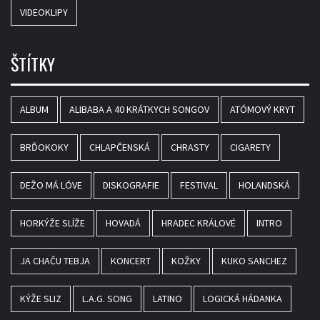
VIDEOKLIPY
ŠTÍTKY
ALBUM
ALIBABA A 40 KRÁTKYCH SONGOV
ATÓMOVÝ KRYT
BRĎOKOKY
CHLAPČENSKÁ
CHRASTY
CIGARETY
DEŽO MÁ LÓVE
DISKOGRAFIE
FESTIVAL
HOLANDSKÁ
HORKÝŽE SLÍŽE
HOVADÁ
HRADEC KRÁLOVÉ
INTRO
JA CHAČU TEBJA
KONCERT
KOŽKY
KUKO SANCHEZ
KÝŽE SLIZ
L.A.G. SONG
LATINO
LOGICKÁ HÁDANKA