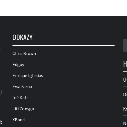
ODKAZY
V
Chris Brown
H
Edguy
Enrique Iglesias
Ú
Ewa Farna
U
D
Iné Kafe
Jiří Zonyga
K
XBand
E
N