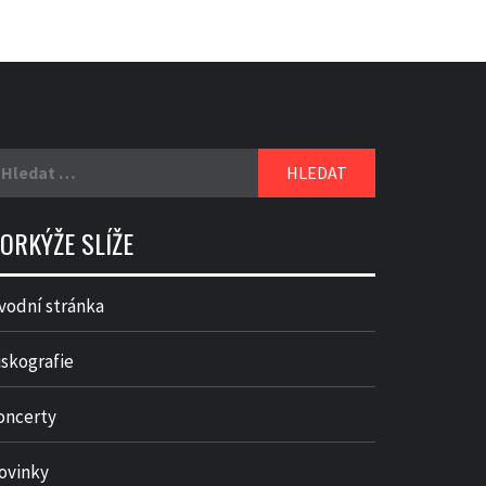
yhledávání
ORKÝŽE SLÍŽE
vodní stránka
iskografie
oncerty
ovinky