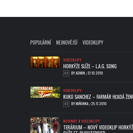
POPULÁRNÍ
NEJNOVĚJŠÍ
VIDEOKLIPY
VIDEOKLIPY
HORKÝŽE SLÍŽE – L.A.G. SONG
BY
ADMIN
31.10.2010
/
VIDEOKLIPY
KUKO SANCHEZ – FARMÁR HĽADÁ ŽEN
BY
MIŇONKA
25.11.2010
/
NOVINKY
/
VIDEOKLIPY
TERÁRIUM – NOVÝ VIDEOKLIP HORKÝŽ