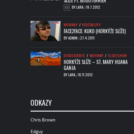
SLÍŽE FT. BIJOUTERRIER
BY
LARA
19.7.2012
/
NOVINKY
/
VIDEOKLIPY
FACE2FACE: KUKO (HORKÝŽE SLÍŽE)
BY
ADMIN
27.4.2011
/
DISKOGRAFIE
/
NOVINKY
/
SLIDESHOW
HORKÝŽE SLÍŽE – ST. MARY HUANA
GANJA
BY
LARA
16.11.2012
/
ODKAZY
Chris Brown
Edguy