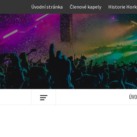
Skip
Úvodní stránka
Členové kapely
Historie Hork
to
content
ÚVO