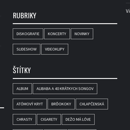
V
RUBRIKY
DISKOGRAFIE
KONCERTY
NOVINKY
SLIDESHOW
VIDEOKLIPY
ŠTÍTKY
ALBUM
ALIBABA A 40 KRÁTKYCH SONGOV
ATÓMOVÝ KRYT
BRĎOKOKY
CHLAPČENSKÁ
CHRASTY
CIGARETY
DEŽO MÁ LÓVE