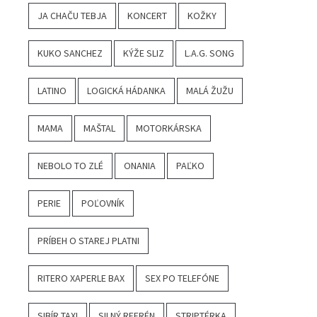
JA CHAČU TEBJA
KONCERT
KOŽKY
KUKO SANCHEZ
KÝŽE SLIZ
L.A.G. SONG
LATINO
LOGICKÁ HÁDANKA
MALÁ ŽUŽU
MAMA
MAŠTAL
MOTORKÁRSKA
NEBOLO TO ZLÉ
ONANIA
PAĽKO
PERIE
POĽOVNÍK
PRÍBEH O STAREJ PLATNI
RITERO XAPERLE BAX
SEX PO TELEFÓNE
SIBÍR TAXI
SILNÝ REFRÉN
STRIPTÉRKA