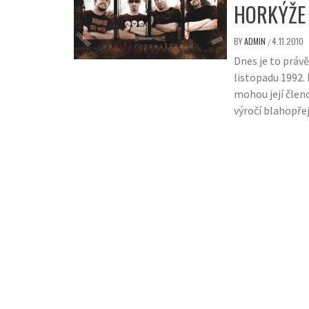
HORKÝŽE 
BY
ADMIN
4.11.2010
/
Dnes je to právě
listopadu 1992.
mohou její členo
výročí blahopř