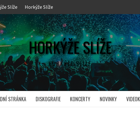
ýže Slíže
Horkýže Slíže
HORKÝŽE SLÍŽE
HORKÝŽE SLÍŽE
DNÍ STRÁNKA
DISKOGRAFIE
KONCERTY
NOVINKY
VIDEOK