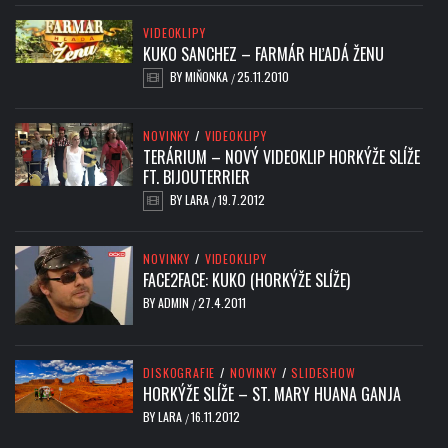
VIDEOKLIPY
KUKO SANCHEZ – FARMÁR HĽADÁ ŽENU
BY
MIŇONKA
25.11.2010
/
NOVINKY
/
VIDEOKLIPY
TERÁRIUM – NOVÝ VIDEOKLIP HORKÝŽE SLÍŽE
FT. BIJOUTERRIER
BY
LARA
19.7.2012
/
NOVINKY
/
VIDEOKLIPY
FACE2FACE: KUKO (HORKÝŽE SLÍŽE)
BY
ADMIN
27.4.2011
/
DISKOGRAFIE
/
NOVINKY
/
SLIDESHOW
HORKÝŽE SLÍŽE – ST. MARY HUANA GANJA
BY
LARA
16.11.2012
/