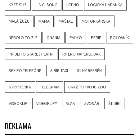
KÝŽE SLIZ
L.A.G. SONG
LATINO
LOGICKÁ HÁDANKA
MALÁ ŽUŽU
MAMA
MAŠTAL
MOTORKÁRSKA
NEBOLO TO ZLÉ
ONANIA
PAĽKO
PERIE
POĽOVNÍK
PRÍBEH O STAREJ PLATNI
RITERO XAPERLE BAX
SEX PO TELEFÓNE
SIBÍR TAXI
SILNÝ REFRÉN
STRIPTÉRKA
TELEGRAM
UKAŽ TÚ TVOJU ZOO
VIDEOKLIP
VIDEOKLIPY
VLAK
ZVONÁR
ŠTIDIRÍ
REKLAMA