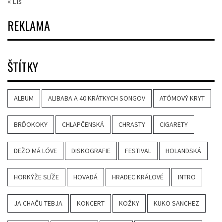
« Lis
REKLAMA
ŠTÍTKY
ALBUM
ALIBABA A 40 KRÁTKYCH SONGOV
ATÓMOVÝ KRYT
BRĎOKOKY
CHLAPČENSKÁ
CHRASTY
CIGARETY
DEŽO MÁ LÓVE
DISKOGRAFIE
FESTIVAL
HOLANDSKÁ
HORKÝŽE SLÍŽE
HOVADÁ
HRADEC KRÁLOVÉ
INTRO
JA CHAČU TEBJA
KONCERT
KOŽKY
KUKO SANCHEZ