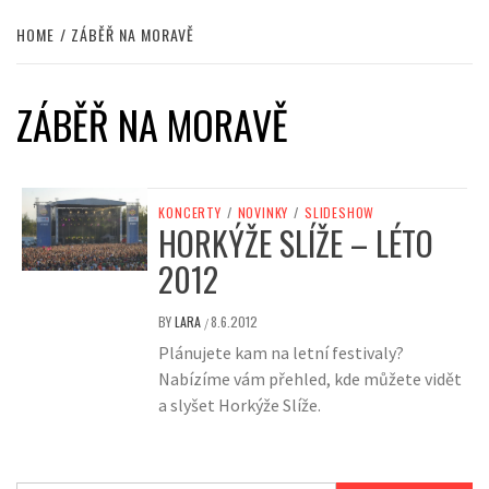
HOME
ZÁBĚŘ NA MORAVĚ
ZÁBĚŘ NA MORAVĚ
KONCERTY
/
NOVINKY
/
SLIDESHOW
HORKÝŽE SLÍŽE – LÉTO
2012
BY
LARA
8.6.2012
/
Plánujete kam na letní festivaly?
Nabízíme vám přehled, kde můžete vidět
a slyšet Horkýže Slíže.