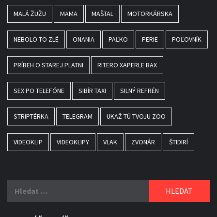
MALÁ ŽUŽU
MAMA
MAŠTAL
MOTORKÁRSKA
NEBOLO TO ZLÉ
ONANIA
PAĽKO
PERIE
POĽOVNÍK
PRÍBEH O STAREJ PLATNI
RITERO XAPERLE BAX
SEX PO TELEFÓNE
SIBÍR TAXI
SILNÝ REFRÉN
STRIPTÉRKA
TELEGRAM
UKAŽ TÚ TVOJU ZOO
VIDEOKLIP
VIDEOKLIPY
VLAK
ZVONÁR
ŠTIDIRÍ
Vyhledávání