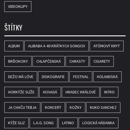
VIDEOKLIPY
ŠTÍTKY
ALBUM
ALIBABA A 40 KRÁTKYCH SONGOV
ATÓMOVÝ KRYT
BRĎOKOKY
CHLAPČENSKÁ
CHRASTY
CIGARETY
DEŽO MÁ LÓVE
DISKOGRAFIE
FESTIVAL
HOLANDSKÁ
HORKÝŽE SLÍŽE
HOVADÁ
HRADEC KRÁLOVÉ
INTRO
JA CHAČU TEBJA
KONCERT
KOŽKY
KUKO SANCHEZ
KÝŽE SLIZ
L.A.G. SONG
LATINO
LOGICKÁ HÁDANKA