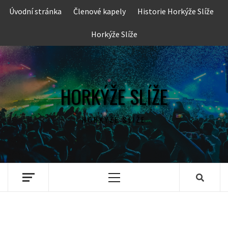
Skip
Úvodní stránka
Členové kapely
Historie Horkýže Slíže
to
content
Horkýže Slíže
HORKÝŽE SLÍŽE
HORKÝŽE SLÍŽE
Primary
Menu