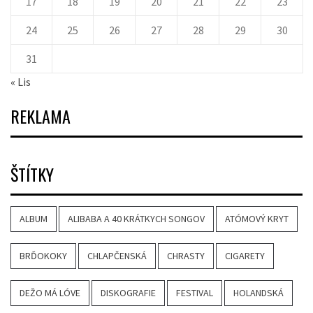
17
18
19
20
21
22
23
24
25
26
27
28
29
30
31
« Lis
REKLAMA
ŠTÍTKY
ALBUM
ALIBABA A 40 KRÁTKYCH SONGOV
ATÓMOVÝ KRYT
BRĎOKOKY
CHLAPČENSKÁ
CHRASTY
CIGARETY
DEŽO MÁ LÓVE
DISKOGRAFIE
FESTIVAL
HOLANDSKÁ