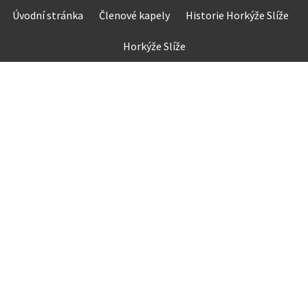
Skip
Úvodní stránka
Členové kapely
Historie Horkýže Slíže
to
content
Horkýže Slíže