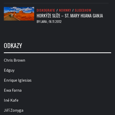
DISKOGRAFIE
/
NOVINKY
/
SLIDESHOW
HORKÝŽE SLÍŽE – ST. MARY HUANA GANJA
BY
LARA
16.11.2012
/
ODKAZY
Chris Brown
Edguy
Enrique Iglesias
Ewa Farna
Iné Kafe
Jiří Zonyga