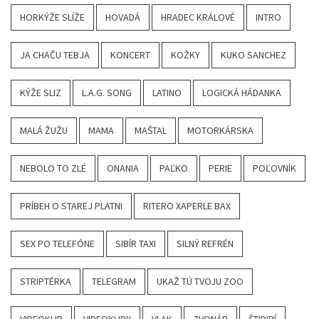
HORKÝŽE SLÍŽE
HOVADÁ
HRADEC KRÁLOVÉ
INTRO
JA CHAČU TEBJA
KONCERT
KOŽKY
KUKO SANCHEZ
KÝŽE SLIZ
L.A.G. SONG
LATINO
LOGICKÁ HÁDANKA
MALÁ ŽUŽU
MAMA
MAŠTAL
MOTORKÁRSKA
NEBOLO TO ZLÉ
ONANIA
PAĽKO
PERIE
POĽOVNÍK
PRÍBEH O STAREJ PLATNI
RITERO XAPERLE BAX
SEX PO TELEFÓNE
SIBÍR TAXI
SILNÝ REFRÉN
STRIPTÉRKA
TELEGRAM
UKAŽ TÚ TVOJU ZOO