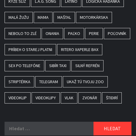
KÝŽE SLIZ
L.A.G. SONG
LATINO
LOGICKÁ HÁDANKA
MALÁ ŽUŽU
MAMA
MAŠTAL
MOTORKÁRSKA
NEBOLO TO ZLÉ
ONANIA
PAĽKO
PERIE
POĽOVNÍK
PRÍBEH O STAREJ PLATNI
RITERO XAPERLE BAX
SEX PO TELEFÓNE
SIBÍR TAXI
SILNÝ REFRÉN
STRIPTÉRKA
TELEGRAM
UKAŽ TÚ TVOJU ZOO
VIDEOKLIP
VIDEOKLIPY
VLAK
ZVONÁR
ŠTIDIRÍ
Vyhledávání