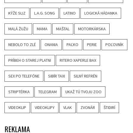
KÝŽE SLIZ
L.A.G. SONG
LATINO
LOGICKÁ HÁDANKA
MALÁ ŽUŽU
MAMA
MAŠTAL
MOTORKÁRSKA
NEBOLO TO ZLÉ
ONANIA
PAĽKO
PERIE
POĽOVNÍK
PRÍBEH O STAREJ PLATNI
RITERO XAPERLE BAX
SEX PO TELEFÓNE
SIBÍR TAXI
SILNÝ REFRÉN
STRIPTÉRKA
TELEGRAM
UKAŽ TÚ TVOJU ZOO
VIDEOKLIP
VIDEOKLIPY
VLAK
ZVONÁR
ŠTIDIRÍ
REKLAMA