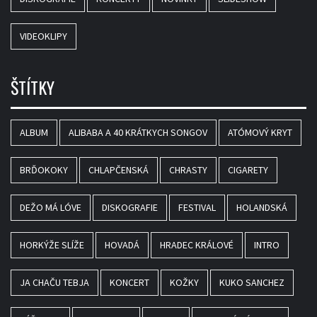
VIDEOKLIPY
ŠTÍTKY
ALBUM
ALIBABA A 40 KRÁTKYCH SONGOV
ATÓMOVÝ KRYT
BRĎOKOKY
CHLAPČENSKÁ
CHRASTY
CIGARETY
DEŽO MÁ LÓVE
DISKOGRAFIE
FESTIVAL
HOLANDSKÁ
HORKÝŽE SLÍŽE
HOVADÁ
HRADEC KRÁLOVÉ
INTRO
JA CHAČU TEBJA
KONCERT
KOŽKY
KUKO SANCHEZ