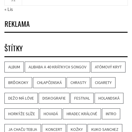
« Lis
REKLAMA
ŠTÍTKY
ALBUM
ALIBABA A 40 KRÁTKYCH SONGOV
ATÓMOVÝ KRYT
BRĎOKOKY
CHLAPČENSKÁ
CHRASTY
CIGARETY
DEŽO MÁ LÓVE
DISKOGRAFIE
FESTIVAL
HOLANDSKÁ
HORKÝŽE SLÍŽE
HOVADÁ
HRADEC KRÁLOVÉ
INTRO
JA CHAČU TEBJA
KONCERT
KOŽKY
KUKO SANCHEZ