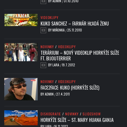
BY
ADMIN
31.10.2010
/
VIDEOKLIPY
KUKO SANCHEZ – FARMÁR HĽADÁ ŽENU
BY
MIŇONKA
25.11.2010
/
NOVINKY
/
VIDEOKLIPY
TERÁRIUM – NOVÝ VIDEOKLIP HORKÝŽE SLÍŽE
FT. BIJOUTERRIER
BY
LARA
19.7.2012
/
NOVINKY
/
VIDEOKLIPY
FACE2FACE: KUKO (HORKÝŽE SLÍŽE)
BY
ADMIN
27.4.2011
/
DISKOGRAFIE
/
NOVINKY
/
SLIDESHOW
HORKÝŽE SLÍŽE – ST. MARY HUANA GANJA
BY
LARA
16.11.2012
/