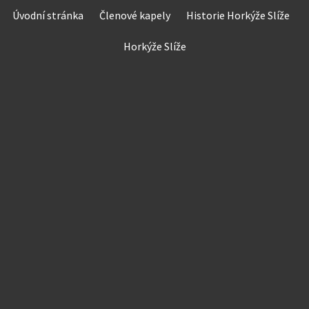
Skip
Úvodní stránka
Členové kapely
Historie Horkýže Slíže
to
content
Horkýže Slíže