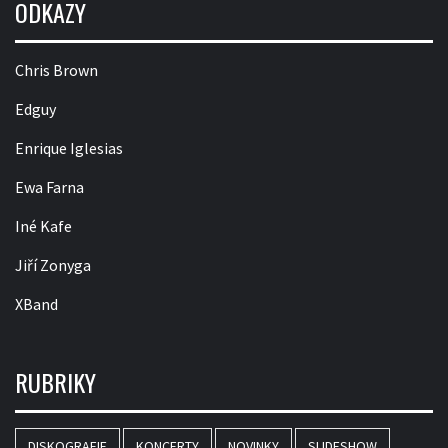
ODKAZY
Chris Brown
Edguy
Enrique Iglesias
Ewa Farna
Iné Kafe
Jiří Zonyga
XBand
RUBRIKY
DISKOGRAFIE
KONCERTY
NOVINKY
SLIDESHOW