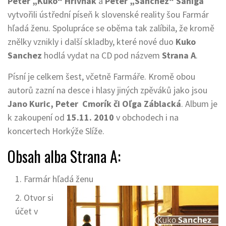
Peter „Kuko“ Hrivňák
a
Peter „Sanchez“ Saniga
vytvořili ústřední píseň k slovenské reality šou Farmár
hľadá ženu. Spolupráce se oběma tak zalíbila, že kromě
znělky vznikly i další skladby, které nové duo
Kuko
Sanchez
hodlá vydat na CD pod názvem
Strana A
.
Písní je celkem šest, včetně Farmáře. Kromě obou
autorů zazní na desce i hlasy jiných zpěváků jako jsou
Jano Kuric, Peter Cmorík či Oľga Záblacká
. Album je
k zakoupení od
15.11. 2010
v obchodech i na
koncertech Horkýže Slíže.
Obsah alba Strana A:
Farmár hľadá ženu
Otvor si
účet v