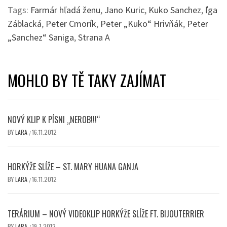
Tags:
Farmár hľadá ženu
,
Jano Kuric
,
Kuko Sanchez
,
ľga
Záblacká
,
Peter Cmorík
,
Peter „Kuko“ Hrivňák
,
Peter
„Sanchez“ Saniga
,
Strana A
MOHLO BY TĚ TAKY ZAJÍMAT
NOVÝ KLIP K PÍSNI „NEROB!!!“
BY
LARA
16.11.2012
/
HORKÝŽE SLÍŽE – ST. MARY HUANA GANJA
BY
LARA
16.11.2012
/
TERÁRIUM – NOVÝ VIDEOKLIP HORKÝŽE SLÍŽE FT. BIJOUTERRIER
BY
LARA
19.7.2012
/