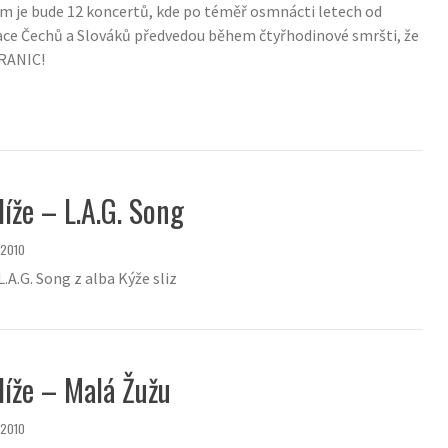
em je bude 12 koncertů, kde po téměř osmnácti letech od
ace Čechů a Slováků předvedou během čtyřhodinové smršti, že
RANIC!
íže – L.A.G. Song
.2010
L.A.G. Song z alba Kýže sliz
líže – Malá Žužu
.2010