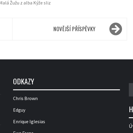
Malá Žužu z alba Kýže sliz
NOVĚJŠÍ PŘÍSPĚVKY
ODKAZY
V
Chris Brown
H
Edguy
Enrique Iglesias
Ú