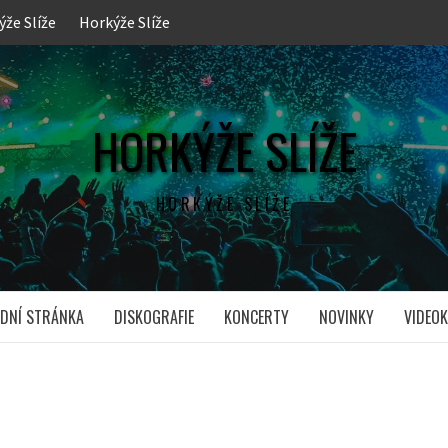
ýže Slíže
Horkýže Slíže
HORKÝŽE SLÍŽE
HORKÝŽE SLÍŽE
DNÍ STRÁNKA
DISKOGRAFIE
KONCERTY
NOVINKY
VIDEOK