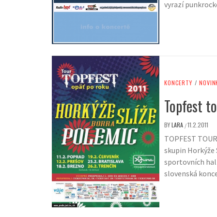
vyrazí punkrock
KONCERTY
/
NOVIN
Topfest t
BY
LARA
11.2.2011
/
TOPFEST TOUR O
skupin Horkýže 
sportovních hal 
slovenská koncer