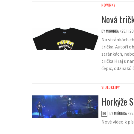
NOVINKY
Nová tričk
BY
MIŇONKA
25.11.20
/
Na stránkách ch
trička. Autoři o
stránkách, nebo
trička Hraj s na
čepic, odznaků č
VIDEOKLIPY
Horkýže S
BY
MIŇONKA
25
/
Nové video k pís