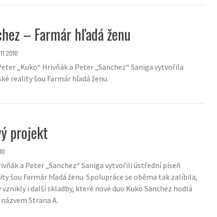
hez – Farmár hľadá ženu
.11.2010
Peter „Kuko“ Hrivňák a Peter „Sanchez“ Saniga vytvořila
ké reality šou Farmár hľadá ženu.
ý projekt
10
ivňák a Peter „Sanchez“ Saniga vytvořili ústřední píseň
lity šou Farmár hľadá ženu. Spolupráce se oběma tak zalíbila,
 vznikly i další skladby, které nové duo Kuko Sanchez hodlá
 názvem Strana A.