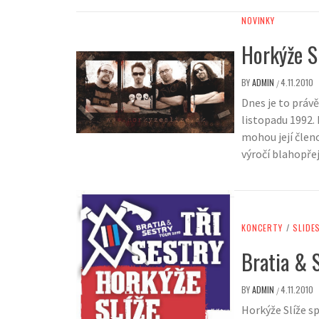
NOVINKY
Horkýže S
BY
ADMIN
4.11.2010
/
Dnes je to právě
listopadu 1992.
mohou její členo
výročí blahopř
KONCERTY
/
SLIDE
Bratia & 
BY
ADMIN
4.11.2010
/
Horkýže Slíže sp