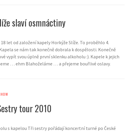
líže slaví osmnáctiny
 18 let od založení kapely Horkýže Slíže. To proběhlo 4.
 Kapela se nám tak konečně dobrala k dospělosti. Konečně
vé vypít svou úplně první sklenku alkoholu :). Kapele k jejich
ejeme … ehm Blahoželáme … a přejeme bouřlivé oslavy.
SHOW
Sestry tour 2010
olu s kapelou Tři sestry pořádají koncertní turné po České