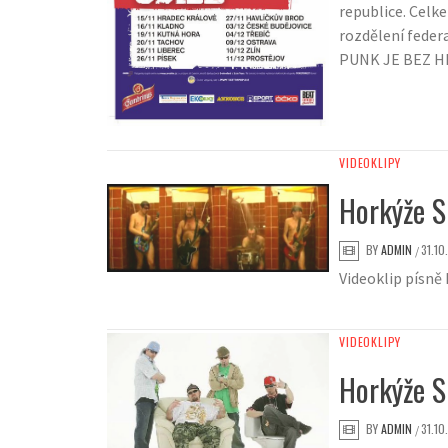
republice. Celk
rozdělení feder
PUNK JE BEZ H
VIDEOKLIPY
Horkýže Sl
BY
ADMIN
31.10
/
Videoklip písně 
VIDEOKLIPY
Horkýže S
BY
ADMIN
31.10
/