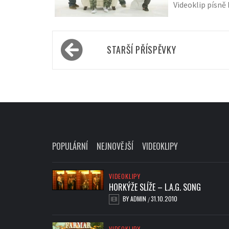
Videoklip písně 
Navigace
STARŠÍ PŘÍSPĚVKY
pro
příspěvky
POPULÁRNÍ
NEJNOVĚJŠÍ
VIDEOKLIPY
VIDEOKLIPY
HORKÝŽE SLÍŽE – L.A.G. SONG
BY
ADMIN
31.10.2010
/
VIDEOKLIPY