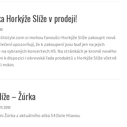
a Horkýže Slíže v prodeji!
10
illistyle.com si mohou fanoušci Horkýže Slíže zakoupit nová
blečení upozorňují, že k zakoupení jsou buď jen na jejich
 na vybraných koncertech HS. Na stránkách je kromě nového
mi k dispozici i obrovská řada produktů s Horkýže Slíže včetně
i mikin.
líže – Žúrka
.11.2010
ni Žúrka z aktuálního alba 54 Dole Hlavou.