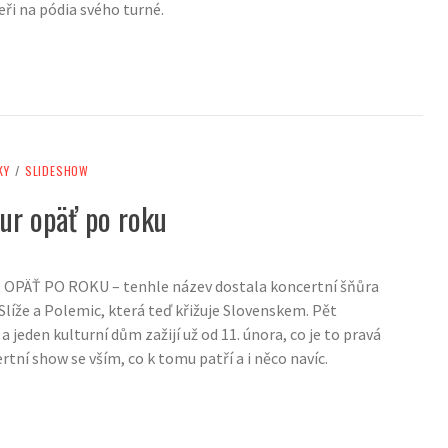
eři na pódia svého turné.
KY
/
SLIDESHOW
our opäť po roku
PÄŤ PO ROKU – tenhle název dostala koncertní šňůra
Slíže a Polemic, která teď křižuje Slovenskem. Pět
a jeden kulturní dům zažijí už od 11. února, co je to pravá
tní show se vším, co k tomu patří a i něco navíc.