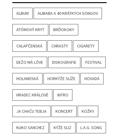
ALBUM
ALIBABA A 40 KRÁTKYCH SONGOV
ATÓMOVÝ KRYT
BRĎOKOKY
CHLAPČENSKÁ
CHRASTY
CIGARETY
DEŽO MÁ LÓVE
DISKOGRAFIE
FESTIVAL
HOLANDSKÁ
HORKÝŽE SLÍŽE
HOVADÁ
HRADEC KRÁLOVÉ
INTRO
JA CHAČU TEBJA
KONCERT
KOŽKY
KUKO SANCHEZ
KÝŽE SLIZ
L.A.G. SONG