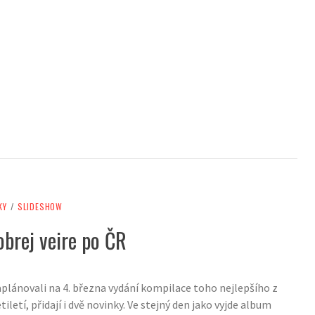
KY
/
SLIDESHOW
obrej veire po ČR
aplánovali na 4. března vydání kompilace toho nejlepšího z
iletí, přidají i dvě novinky. Ve stejný den jako vyjde album