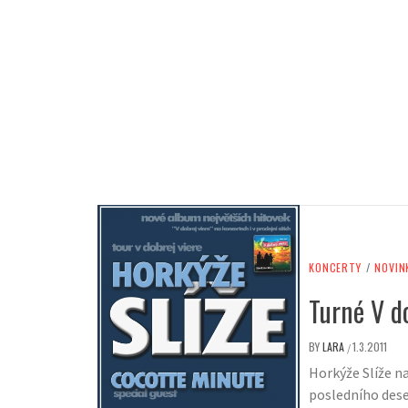
KONCERTY
/
NOVIN
Turné V d
BY
LARA
1.3.2011
/
Horkýže Slíže n
posledního deset