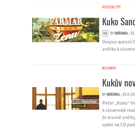
VIDEOKLIPY
Kuko Sanc
BY
MIŇONKA
25
/
Dvojice autorů 
znělku k slovens
NOVINKY
Kukův nov
BY
MIŇONKA
25.11.20
/
Peter „Kuko“ Hr
k slovenské rea
že kromě znělky
vydat na CD pod