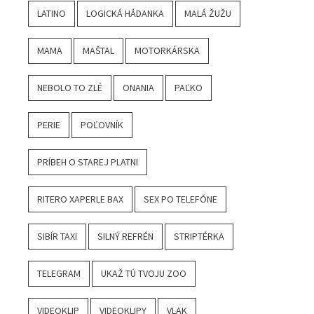
LATINO
LOGICKÁ HÁDANKA
MALÁ ŽUŽU
MAMA
MAŠTAL
MOTORKÁRSKA
NEBOLO TO ZLÉ
ONANIA
PAĽKO
PERIE
POĽOVNÍK
PRÍBEH O STAREJ PLATNI
RITERO XAPERLE BAX
SEX PO TELEFÓNE
SIBÍR TAXI
SILNÝ REFRÉN
STRIPTÉRKA
TELEGRAM
UKAŽ TÚ TVOJU ZOO
VIDEOKLIP
VIDEOKLIPY
VLAK