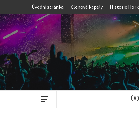
Skip
Úvodní stránka
Členové kapely
Historie Hork
to
content
ÚVO