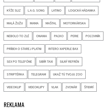
KÝŽE SLIZ
L.A.G. SONG
LATINO
LOGICKÁ HÁDANKA
MALÁ ŽUŽU
MAMA
MAŠTAL
MOTORKÁRSKA
NEBOLO TO ZLÉ
ONANIA
PAĽKO
PERIE
POĽOVNÍK
PRÍBEH O STAREJ PLATNI
RITERO XAPERLE BAX
SEX PO TELEFÓNE
SIBÍR TAXI
SILNÝ REFRÉN
STRIPTÉRKA
TELEGRAM
UKAŽ TÚ TVOJU ZOO
VIDEOKLIP
VIDEOKLIPY
VLAK
ZVONÁR
ŠTIDIRÍ
REKLAMA