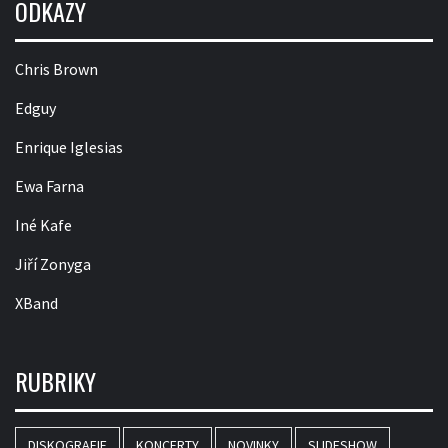
ODKAZY
Chris Brown
Edguy
Enrique Iglesias
Ewa Farna
Iné Kafe
Jiří Zonyga
XBand
RUBRIKY
DISKOGRAFIE
KONCERTY
NOVINKY
SLIDESHOW