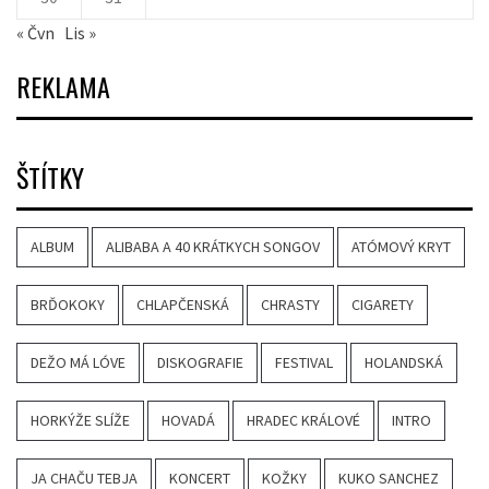
« Čvn
Lis »
REKLAMA
ŠTÍTKY
ALBUM
ALIBABA A 40 KRÁTKYCH SONGOV
ATÓMOVÝ KRYT
BRĎOKOKY
CHLAPČENSKÁ
CHRASTY
CIGARETY
DEŽO MÁ LÓVE
DISKOGRAFIE
FESTIVAL
HOLANDSKÁ
HORKÝŽE SLÍŽE
HOVADÁ
HRADEC KRÁLOVÉ
INTRO
JA CHAČU TEBJA
KONCERT
KOŽKY
KUKO SANCHEZ