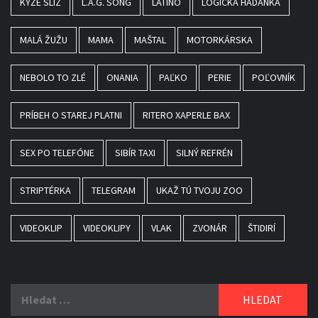
KÝŽE SLIZ
L.A.G. SONG
LATINO
LOGICKÁ HÁDANKA
MALÁ ŽUŽU
MAMA
MAŠTAL
MOTORKÁRSKA
NEBOLO TO ZLÉ
ONANIA
PAĽKO
PERIE
POĽOVNÍK
PRÍBEH O STAREJ PLATNI
RITERO XAPERLE BAX
SEX PO TELEFÓNE
SIBÍR TAXI
SILNÝ REFRÉN
STRIPTÉRKA
TELEGRAM
UKAŽ TÚ TVOJU ZOO
VIDEOKLIP
VIDEOKLIPY
VLAK
ZVONÁR
ŠTIDIRÍ
Vyhledávání