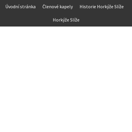
Skip
Úvodní stránka
Členové kapely
Historie Horkýže Slíže
to
content
Horkýže Slíže