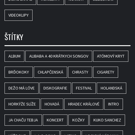
VIDEOKLIPY
ŠTÍTKY
ALBUM
ALIBABA A 40 KRÁTKYCH SONGOV
ATÓMOVÝ KRYT
BRĎOKOKY
CHLAPČENSKÁ
CHRASTY
CIGARETY
DEŽO MÁ LÓVE
DISKOGRAFIE
FESTIVAL
HOLANDSKÁ
HORKÝŽE SLÍŽE
HOVADÁ
HRADEC KRÁLOVÉ
INTRO
JA CHAČU TEBJA
KONCERT
KOŽKY
KUKO SANCHEZ