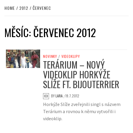
HOME
2012
ČERVENEC
MĚSÍC:
ČERVENEC 2012
NOVINKY
/
VIDEOKLIPY
TERÁRIUM – NOVÝ
VIDEOKLIP HORKÝŽE
SLÍŽE FT. BIJOUTERRIER
BY
LARA
19.7.2012
/
Horkýže Slíže zveřejnili singl s názvem
Terárium a rovnou k němu vytvořili i
videoklip.