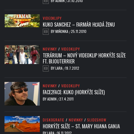
BY
ADMIN
31.10.2010
/
VIDEOKLIPY
KUKO SANCHEZ – FARMÁR HĽADÁ ŽENU
BY
MIŇONKA
25.11.2010
/
NOVINKY
/
VIDEOKLIPY
TERÁRIUM – NOVÝ VIDEOKLIP HORKÝŽE SLÍŽE
FT. BIJOUTERRIER
BY
LARA
19.7.2012
/
NOVINKY
/
VIDEOKLIPY
FACE2FACE: KUKO (HORKÝŽE SLÍŽE)
BY
ADMIN
27.4.2011
/
DISKOGRAFIE
/
NOVINKY
/
SLIDESHOW
HORKÝŽE SLÍŽE – ST. MARY HUANA GANJA
BY
LARA
16.11.2012
/