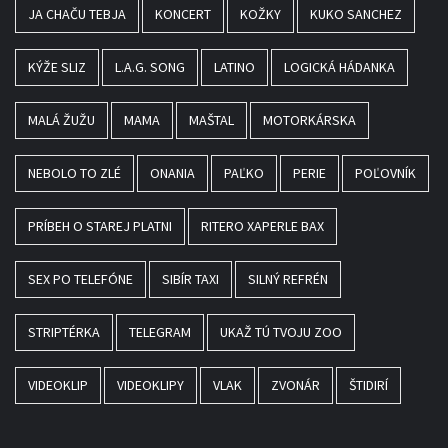
JA CHAČU TEBJA
KONCERT
KOŽKY
KUKO SANCHEZ
KÝŽE SLIZ
L.A.G. SONG
LATINO
LOGICKÁ HÁDANKA
MALÁ ŽUŽU
MAMA
MAŠTAL
MOTORKÁRSKA
NEBOLO TO ZLÉ
ONANIA
PAĽKO
PERIE
POĽOVNÍK
PRÍBEH O STAREJ PLATNI
RITERO XAPERLE BAX
SEX PO TELEFÓNE
SIBÍR TAXI
SILNÝ REFRÉN
STRIPTÉRKA
TELEGRAM
UKAŽ TÚ TVOJU ZOO
VIDEOKLIP
VIDEOKLIPY
VLAK
ZVONÁR
ŠTIDIRÍ