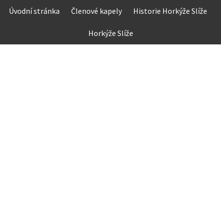
Skip
Úvodní stránka
Členové kapely
Historie Horkýže Slíže
to
content
Horkýže Slíže