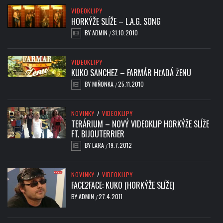
VIDEOKLIPY
HORKÝŽE SLÍŽE – L.A.G. SONG
BY
ADMIN
31.10.2010
/
VIDEOKLIPY
KUKO SANCHEZ – FARMÁR HĽADÁ ŽENU
BY
MIŇONKA
25.11.2010
/
NOVINKY
/
VIDEOKLIPY
TERÁRIUM – NOVÝ VIDEOKLIP HORKÝŽE SLÍŽE
FT. BIJOUTERRIER
BY
LARA
19.7.2012
/
NOVINKY
/
VIDEOKLIPY
FACE2FACE: KUKO (HORKÝŽE SLÍŽE)
BY
ADMIN
27.4.2011
/