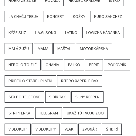
HORKÝŽE SLÍŽE
HOVADÁ
HRADEC KRÁLOVÉ
INTRO
JA CHAČU TEBJA
KONCERT
KOŽKY
KUKO SANCHEZ
KÝŽE SLIZ
L.A.G. SONG
LATINO
LOGICKÁ HÁDANKA
MALÁ ŽUŽU
MAMA
MAŠTAL
MOTORKÁRSKA
NEBOLO TO ZLÉ
ONANIA
PAĽKO
PERIE
POĽOVNÍK
PRÍBEH O STAREJ PLATNI
RITERO XAPERLE BAX
SEX PO TELEFÓNE
SIBÍR TAXI
SILNÝ REFRÉN
STRIPTÉRKA
TELEGRAM
UKAŽ TÚ TVOJU ZOO
VIDEOKLIP
VIDEOKLIPY
VLAK
ZVONÁR
ŠTIDIRÍ