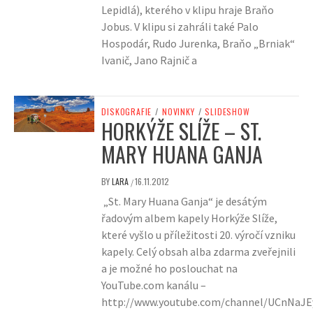
Lepidlá), kterého v klipu hraje Braňo
Jobus. V klipu si zahráli také Palo
Hospodár, Rudo Jurenka, Braňo „Brniak“
Ivanič, Jano Rajnič a
DISKOGRAFIE
/
NOVINKY
/
SLIDESHOW
HORKÝŽE SLÍŽE – ST.
MARY HUANA GANJA
BY
LARA
16.11.2012
/
„St. Mary Huana Ganja“ je desátým
řadovým albem kapely Horkýže Slíže,
které vyšlo u příležitosti 20. výročí vzniku
kapely. Celý obsah alba zdarma zveřejnili
a je možné ho poslouchat na
YouTube.com kanálu –
http://www.youtube.com/channel/UCnNaJ