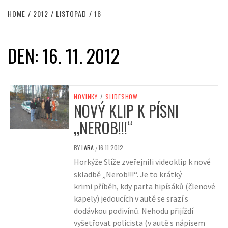
HOME
2012
LISTOPAD
16
DEN:
16. 11. 2012
NOVINKY
/
SLIDESHOW
NOVÝ KLIP K PÍSNI
„NEROB!!!“
BY
LARA
16.11.2012
/
Horkýže Slíže zveřejnili videoklip k nové
skladbě „Nerob!!!“. Je to krátký
krimi příběh, kdy parta hipísáků (členové
kapely) jedoucích v autě se srazí s
dodávkou podivínů. Nehodu přijíždí
vyšetřovat policista (v autě s nápisem