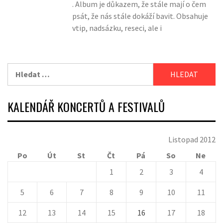
. Album je důkazem, že stále mají o čem
psát, že nás stále dokáží bavit. Obsahuje
vtip, nadsázku, reseci, ale i
Vyhledávání
KALENDÁŘ KONCERTŮ A FESTIVALŮ
Listopad 2012
Po
Út
St
Čt
Pá
So
Ne
1
2
3
4
5
6
7
8
9
10
11
12
13
14
15
16
17
18