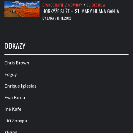
DISKOGRAFIE
/
NOVINKY
/
SLIDESHOW
HORKÝŽE SLÍŽE – ST. MARY HUANA GANJA
BY
LARA
16.11.2012
/
ODKAZY
Chris Brown
Edguy
Enrique Iglesias
Ewa Farna
Iné Kafe
Jiří Zonyga
XBand